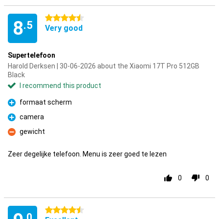
4.5 stars
8
.5
Very good
Supertelefoon
Harold Derksen | 30-06-2026 about the Xiaomi 17T Pro 512GB
Black
I recommend this product
formaat scherm
Pro
camera
Pro
gewicht
Con
Zeer degelijke telefoon. Menu is zeer goed te lezen
0
0
4.5 stars
.0