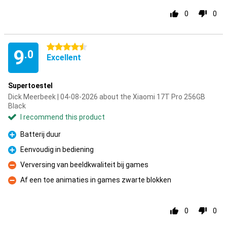
0
0
4.5 stars
9
.0
Excellent
Supertoestel
Dick Meerbeek | 04-08-2026 about the Xiaomi 17T Pro 256GB
Black
I recommend this product
Batterij duur
Pro
Eenvoudig in bediening
Pro
Verversing van beeldkwaliteit bij games
Con
Af een toe animaties in games zwarte blokken
Con
0
0