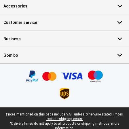
Accessories
Customer service
Business
Gomibo
Certificates, payment methods, delivery service partners
Legal footer
Prices mentioned on this page include VAT unless otherwise stated.
Prices
exclude shipping costs.
*Delivery times do not apply to all products or shipping methods:
more
information.