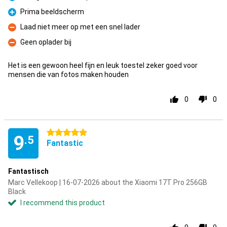
Pro
Prima beeldscherm
Pro
Laad niet meer op met een snel lader
Con
Geen oplader bij
Con
Het is een gewoon heel fijn en leuk toestel zeker goed voor
mensen die van fotos maken houden
0
0
5 stars
9
.5
Fantastic
Fantastisch
Marc Vellekoop | 16-07-2026 about the Xiaomi 17T Pro 256GB
Black
I recommend this product