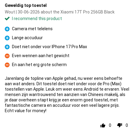
Geweldig top toestel
Wout | 30-06-2026 about the Xiaomi 17T Pro 256GB Black
I recommend this product
Camera met telelens
Pro
Lange accuduur
Pro
Doet niet onder voor IPhone 17 Pro Max
Pro
Even wennen aan het gewicht
Con
En aan het erg grote scherm
Con
Jarenlang de topline van Apple gehad, nu weer eens behoefte
aan wat anders. Dit toestel doet niet onder voor de Pro (Max)
toestellen van Apple. Leuk om weer eens Android te ervaren. Veel
mensen zijn wantrouwend ten aanzien van Chinees makelij, als
je daar overheen stapt krijg je een enorm goed toestel, met
fantastische camera en accuduur voor een veel lagere prijs.
Echt value for money!
0
0