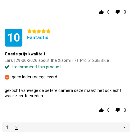
0
0
5 stars
10
Fantastic
Goede prijs kwaliteit
Lars | 29-06-2026 about the Xiaomi 17T Pro 512GB Blue
I recommend this product
geen lader meegeleverd
Con
gekocht vanwege de betere camera deze maakt het ook echt
waar zeer tervreden.
0
0
1
2