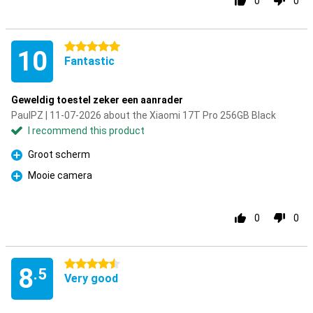
0
0
5 stars
10
Fantastic
Geweldig toestel zeker een aanrader
PaulPZ | 11-07-2026 about the Xiaomi 17T Pro 256GB Black
I recommend this product
Groot scherm
Pro
Mooie camera
Pro
0
0
4.5 stars
8
.5
Very good