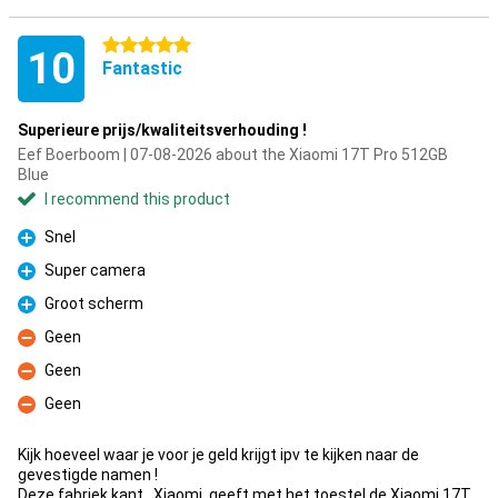
5 stars
10
Fantastic
Superieure prijs/kwaliteitsverhouding !
Eef Boerboom | 07-08-2026 about the Xiaomi 17T Pro 512GB
Blue
I recommend this product
Snel
Pro
Super camera
Pro
Groot scherm
Pro
Geen
Con
Geen
Con
Geen
Con
Kijk hoeveel waar je voor je geld krijgt ipv te kijken naar de
gevestigde namen !
Deze fabriek kant , Xiaomi, geeft met het toestel de Xiaomi 17T