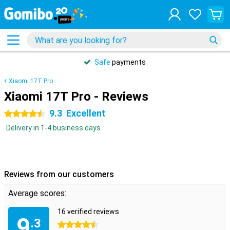
Safe
payments
Xiaomi 17T Pro
Xiaomi 17T Pro - Reviews
9.3
Excellent
4.5 stars
Delivery in 1-4 business days
Reviews from our customers
Average scores:
16 verified reviews
9
.3
4.5 stars