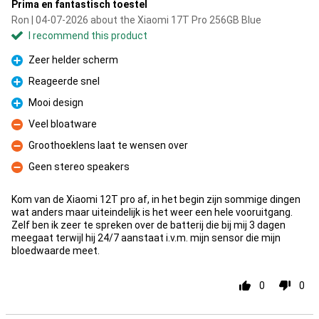
Prima en fantastisch toestel
Ron | 04-07-2026 about the Xiaomi 17T Pro 256GB Blue
I recommend this product
Zeer helder scherm
Pro
Reageerde snel
Pro
Mooi design
Pro
Veel bloatware
Con
Groothoeklens laat te wensen over
Con
Geen stereo speakers
Con
Kom van de Xiaomi 12T pro af, in het begin zijn sommige dingen
wat anders maar uiteindelijk is het weer een hele vooruitgang.
Zelf ben ik zeer te spreken over de batterij die bij mij 3 dagen
meegaat terwijl hij 24/7 aanstaat i.v.m. mijn sensor die mijn
bloedwaarde meet.
0
0