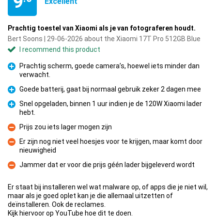
9
Excellent
Prachtig toestel van Xiaomi als je van fotograferen houdt.
Bert Soons | 29-06-2026 about the Xiaomi 17T Pro 512GB Blue
I recommend this product
Prachtig scherm, goede camera’s, hoewel iets minder dan
verwacht.
Pro
Goede batterij, gaat bij normaal gebruik zeker 2 dagen mee
Pro
Snel opgeladen, binnen 1 uur indien je de 120W Xiaomi lader
hebt.
Pro
Prijs zou iets lager mogen zijn
Con
Er zijn nog niet veel hoesjes voor te krijgen, maar komt door
nieuwigheid
Con
Jammer dat er voor die prijs géén lader bijgeleverd wordt
Con
Er staat bij installeren wel wat malware op, of apps die je niet wil,
maar als je goed oplet kan je die allemaal uitzetten of
deïnstalleren. Ook de reclames.
Kijk hiervoor op YouTube hoe dit te doen.