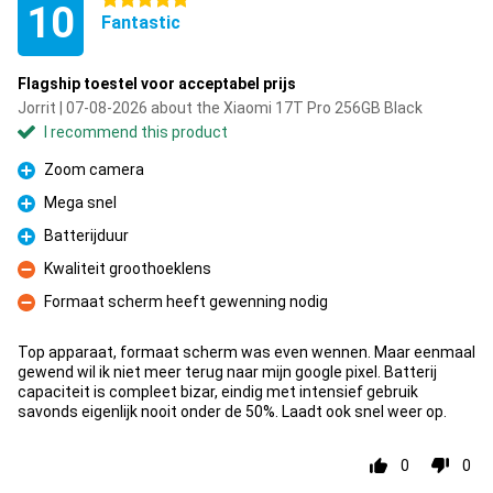
5 stars
10
Fantastic
Flagship toestel voor acceptabel prijs
Jorrit | 07-08-2026 about the Xiaomi 17T Pro 256GB Black
I recommend this product
Zoom camera
Pro
Mega snel
Pro
Batterijduur
Pro
Kwaliteit groothoeklens
Con
Formaat scherm heeft gewenning nodig
Con
Top apparaat, formaat scherm was even wennen. Maar eenmaal
gewend wil ik niet meer terug naar mijn google pixel. Batterij
capaciteit is compleet bizar, eindig met intensief gebruik
savonds eigenlijk nooit onder de 50%. Laadt ook snel weer op.
0
0