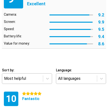
Excellent
9.2
Camera:
9.9
Screen:
9.5
Speed:
9.4
Battery life:
8.6
Value for money:
Sort by:
Language:
Most helpful
All languages
5 stars
10
Fantastic