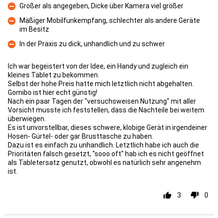
Größer als angegeben, Dicke über Kamera viel größer
Con
Mäßiger Mobilfunkempfang, schlechter als andere Geräte
im Besitz
Con
In der Praxis zu dick, unhandlich und zu schwer
Con
Ich war begeistert von der Idee, ein Handy und zugleich ein
kleines Tablet zu bekommen.
Selbst der hohe Preis hatte mich letztlich nicht abgehalten.
Gomibo ist hier echt günstig!
Nach ein paar Tagen der "versuchsweisen Nutzung" mit aller
Vorsicht musste ich feststellen, dass die Nachteile bei weitem
überwiegen.
Es ist unvorstellbar, dieses schwere, klobige Gerät in irgendeiner
Hosen- Gürtel- oder gar Brusttasche zu haben.
Dazu ist es einfach zu unhandlich. Letztlich habe ich auch die
Prioritäten falsch gesetzt, "sooo oft" hab ich es nicht geöffnet
als Tabletersatz genutzt, obwohl es natürlich sehr angenehm
ist.
3
0