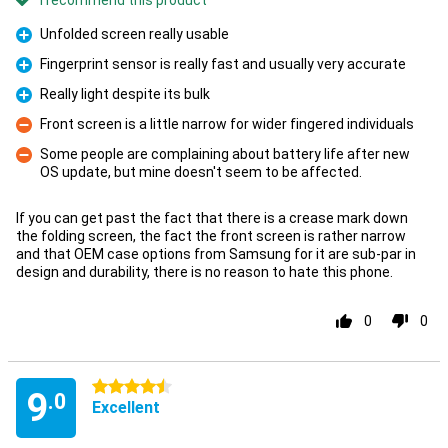
I recommend this product
Unfolded screen really usable
Pro
Fingerprint sensor is really fast and usually very accurate
Pro
Really light despite its bulk
Pro
Front screen is a little narrow for wider fingered individuals
Con
Some people are complaining about battery life after new
OS update, but mine doesn't seem to be affected.
Con
If you can get past the fact that there is a crease mark down
the folding screen, the fact the front screen is rather narrow
and that OEM case options from Samsung for it are sub-par in
design and durability, there is no reason to hate this phone.
0
0
4.5 stars
9
.0
Excellent