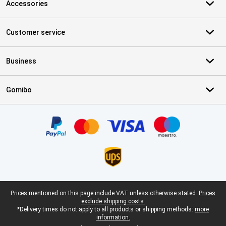
Accessories
Customer service
Business
Gomibo
Certificates, payment methods, delivery service partners
Legal footer
Prices mentioned on this page include VAT unless otherwise stated.
Prices
exclude shipping costs.
*Delivery times do not apply to all products or shipping methods:
more
information.