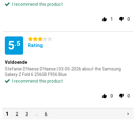
I recommend this product
1
0
3 stars
5
.5
Rating
Voldoende
Stefanie D'Haese D'Haese | 03-05-2026 about the Samsung
Galaxy Z Fold 6 256GB F956 Blue
I recommend this product
0
0
1
2
3
…
6