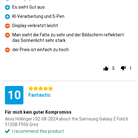
Pro
Es sieht Gut aus
Pro
KI-Verarbeitung und S-Pen
Pro
Display verkratzt leicht
Con
Man sieht die Falte zu sehr und der Bildschirm reflektiert
das Sonnenlicht sehr stark
Con
der Preis ist einfach zu hoch
Con
5
1
5 stars
10
Fantastic
Für mich kein guter Kompromiss
Alois Höllinger | 02-08-2024 about the Samsung Galaxy Z Fold 6
512GB F956 Grey
I recommend this product