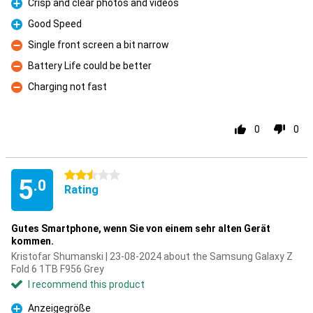
Crisp and clear photos and videos
Pro
Good Speed
Pro
Single front screen a bit narrow
Con
Battery Life could be better
Con
Charging not fast
Con
0
0
2.5 stars
5
.0
Rating
Gutes Smartphone, wenn Sie von einem sehr alten Gerät
kommen.
Kristofar Shumanski | 23-08-2024 about the Samsung Galaxy Z
Fold 6 1TB F956 Grey
I recommend this product
Anzeigegröße