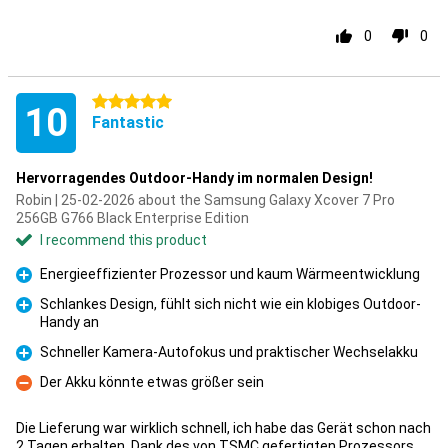
0
0
5 stars
10
Fantastic
Hervorragendes Outdoor-Handy im normalen Design!
Robin | 25-02-2026 about the Samsung Galaxy Xcover 7 Pro
256GB G766 Black Enterprise Edition
I recommend this product
Energieeffizienter Prozessor und kaum Wärmeentwicklung
Pro
Schlankes Design, fühlt sich nicht wie ein klobiges Outdoor-
Handy an
Pro
Schneller Kamera-Autofokus und praktischer Wechselakku
Pro
Der Akku könnte etwas größer sein
Con
Die Lieferung war wirklich schnell, ich habe das Gerät schon nach
2 Tagen erhalten. Dank des von TSMC gefertigten Prozessors