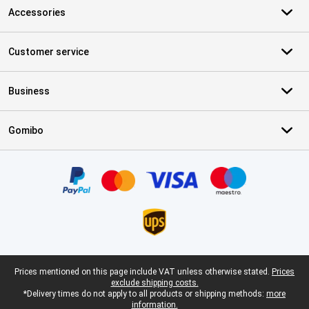
Accessories
Customer service
Business
Gomibo
Certificates, payment methods, delivery service partners
Legal footer
Prices mentioned on this page include VAT unless otherwise stated.
Prices
exclude shipping costs.
*Delivery times do not apply to all products or shipping methods:
more
information.