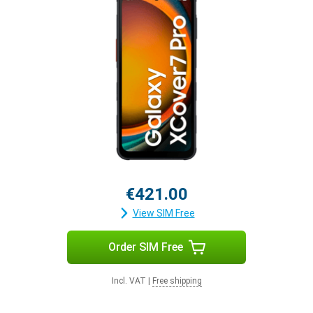
€421.00
View SIM Free
Order SIM Free
Incl. VAT
|
Free shipping