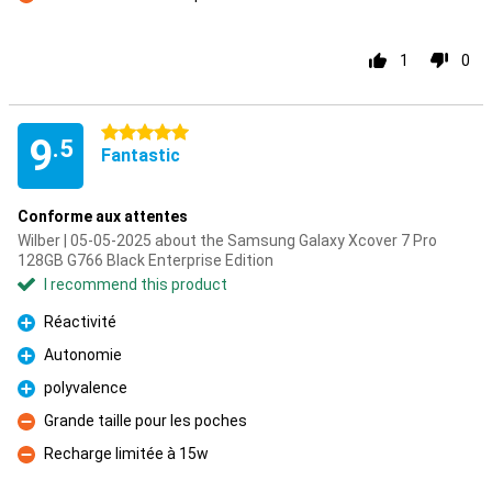
Con
1
0
5 stars
9
.5
Fantastic
Conforme aux attentes
Wilber | 05-05-2025 about the Samsung Galaxy Xcover 7 Pro
128GB G766 Black Enterprise Edition
I recommend this product
Réactivité
Pro
Autonomie
Pro
polyvalence
Pro
Grande taille pour les poches
Con
Recharge limitée à 15w
Con