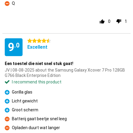
Q
Con
0
1
4.5 stars
9
.0
Excellent
Een toestel die niet snel stuk gaat!
JV | 08-08-2025 about the Samsung Galaxy Xcover 7 Pro 128GB
G766 Black Enterprise Edition
I recommend this product
Gorilla glas
Pro
Licht gewicht
Pro
Groot scherm
Pro
Batterij gaat beetje snel leeg
Con
Opladen duurt wat langer
Con