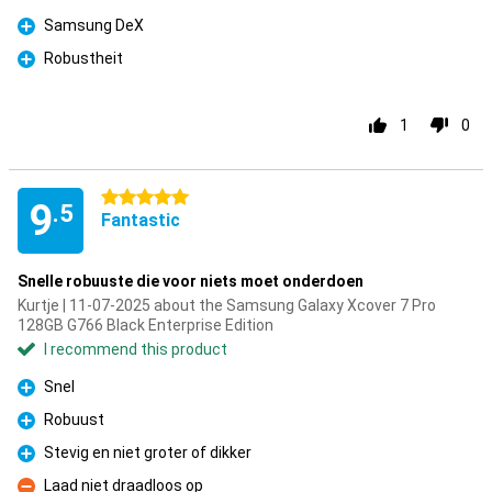
Samsung DeX
Pro
Robustheit
Pro
1
0
5 stars
9
.5
Fantastic
Snelle robuuste die voor niets moet onderdoen
Kurtje | 11-07-2025 about the Samsung Galaxy Xcover 7 Pro
128GB G766 Black Enterprise Edition
I recommend this product
Snel
Pro
Robuust
Pro
Stevig en niet groter of dikker
Pro
Laad niet draadloos op