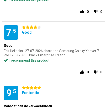
I recommend this product
0
0
4 stars
7
.5
Good
Goed
Erik Helincks | 27-07-2026 about the Samsung Galaxy Xcover 7
Pro 128GB G766 Black Enterprise Edition
I recommend this product
0
0
5 stars
9
.5
Fantastic
Voldoet aan de verwachtingen