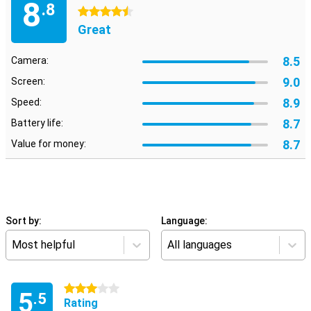
8
.8
4.5 stars
Great
8.5
Camera:
9.0
Screen:
8.9
Speed:
8.7
Battery life:
8.7
Value for money:
Sort by:
Language:
Most helpful
All languages
3 stars
5
.5
Rating