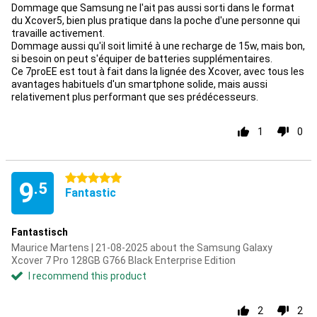
Dommage que Samsung ne l'ait pas aussi sorti dans le format
du Xcover5, bien plus pratique dans la poche d'une personne qui
travaille activement.
Dommage aussi qu'il soit limité à une recharge de 15w, mais bon,
si besoin on peut s'équiper de batteries supplémentaires.
Ce 7proEE est tout à fait dans la lignée des Xcover, avec tous les
avantages habituels d'un smartphone solide, mais aussi
relativement plus performant que ses prédécesseurs.
1
0
5 stars
9
.5
Fantastic
Fantastisch
Maurice Martens | 21-08-2025 about the Samsung Galaxy
Xcover 7 Pro 128GB G766 Black Enterprise Edition
I recommend this product
2
2