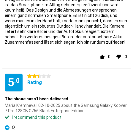
ist das Smartphone im Alltag sehr energieeffizient und wird
kaum heiß. Das Design und die Abmessungen entsprechen
einem ganz normalen Smartphone. Es ist nicht zu dick, und
wenn man es in der Hand hält, merkt man gar nicht, dass es sich
eigentlich um ein robustes Outdoor-Handy handelt. Die Kamera
liefert sehr klare Bilder und der Autofokus reagiert extrem
schnell. Ein weiteres riesiges Plus ist der austauschbare Akku.
Zusammenfassend lässt sich sagen: Ich bin rundum zufrieden!
0
0
2.5 stars
5
.0
Rating
The phone hasn't been delivered
Maria Kremneva | 02-10-2025 about the Samsung Galaxy Xcover
7 Pro 128GB G766 Black Enterprise Edition
I recommend this product
Q
Pro