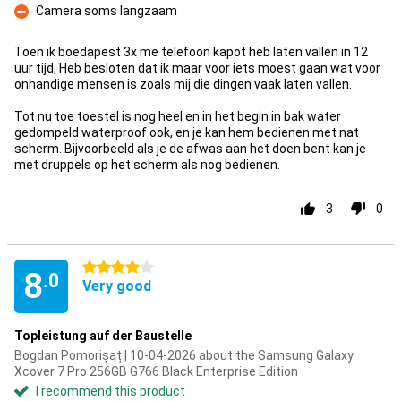
Camera soms langzaam
Con
Toen ik boedapest 3x me telefoon kapot heb laten vallen in 12
uur tijd, Heb besloten dat ik maar voor iets moest gaan wat voor
onhandige mensen is zoals mij die dingen vaak laten vallen.
Tot nu toe toestel is nog heel en in het begin in bak water
gedompeld waterproof ook, en je kan hem bedienen met nat
scherm. Bijvoorbeeld als je de afwas aan het doen bent kan je
met druppels op het scherm als nog bedienen.
3
0
4 stars
8
.0
Very good
Topleistung auf der Baustelle
Bogdan Pomorișaț | 10-04-2026 about the Samsung Galaxy
Xcover 7 Pro 256GB G766 Black Enterprise Edition
I recommend this product