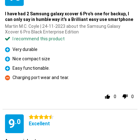
I have had 2 Samsung galaxy xcover 6 Pro's one for backup, I
can only say in humble way it's a Brilliant easy use smartphone
Martin M.C. Coyle | 24-11-2023 about the Samsung Galaxy
Xcover 6 Pro Black Enterprise Edition
I recommend this product
Very durable
Pro
Nice compact size
Pro
Easy functionable.
Pro
Charging port wear and tear.
Con
0
0
4.5 stars
9
.0
Excellent