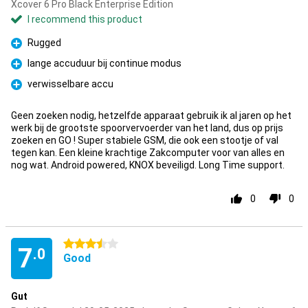
Xcover 6 Pro Black Enterprise Edition
I recommend this product
Rugged
Pro
lange accuduur bij continue modus
Pro
verwisselbare accu
Pro
Geen zoeken nodig, hetzelfde apparaat gebruik ik al jaren op het
werk bij de grootste spoorvervoerder van het land, dus op prijs
zoeken en GO ! Super stabiele GSM, die ook een stootje of val
tegen kan. Een kleine krachtige Zakcomputer voor van alles en
nog wat. Android powered, KNOX beveiligd. Long Time support.
0
0
3.5 stars
7
.0
Good
Gut