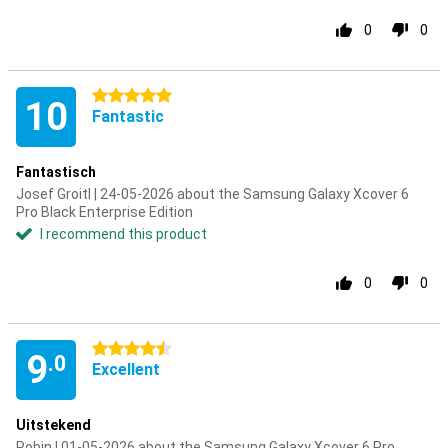
0
0
5 stars
10
Fantastic
Fantastisch
Josef Groitl | 24-05-2026 about the Samsung Galaxy Xcover 6
Pro Black Enterprise Edition
I recommend this product
0
0
4.5 stars
9
.0
Excellent
Uitstekend
Robin | 01-05-2026 about the Samsung Galaxy Xcover 6 Pro