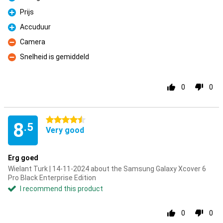
Pro
Prijs
Pro
Accuduur
Pro
Camera
Con
Snelheid is gemiddeld
Con
0
0
4.5 stars
8
.5
Very good
Erg goed
Wielant Turk | 14-11-2024 about the Samsung Galaxy Xcover 6
Pro Black Enterprise Edition
I recommend this product
0
0