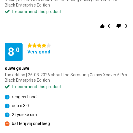
Black Enterprise Edition
I recommend this product
0
0
4 stars
8
.0
Very good
ouwe gouwe
fan edition | 26-03-2026 about the Samsung Galaxy Xcover 6 Pro
Black Enterprise Edition
I recommend this product
reageert snel
Pro
usb c 3.0
Pro
2 fysieke sim
Pro
batterij vrij snel leeg
Con