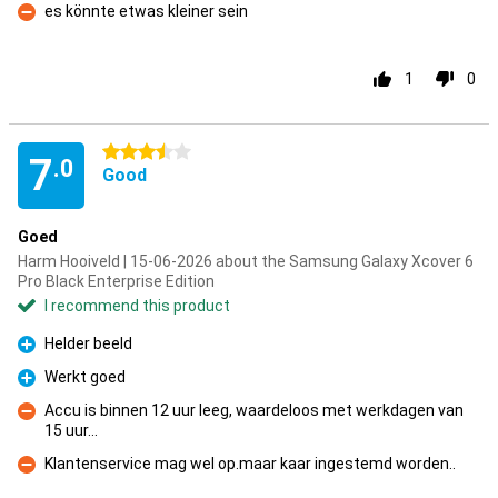
es könnte etwas kleiner sein
Con
1
0
3.5 stars
7
.0
Good
Goed
Harm Hooiveld | 15-06-2026 about the Samsung Galaxy Xcover 6
Pro Black Enterprise Edition
I recommend this product
Helder beeld
Pro
Werkt goed
Pro
Accu is binnen 12 uur leeg, waardeloos met werkdagen van
15 uur...
Con
Klantenservice mag wel op.maar kaar ingestemd worden..
Con