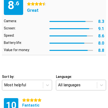
8
.6
4.5 stars
Great
8.3
Camera:
9.1
Screen:
8.6
Speed:
8.0
Battery life:
8.8
Value for money:
Sort by:
Language:
Most helpful
All languages
5 stars
10
Fantastic