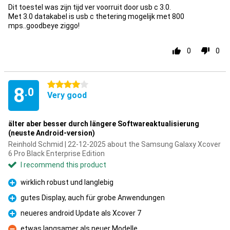
Dit toestel was zijn tijd ver voorruit door usb c 3.0.
Met 3.0 datakabel is usb c thetering mogelijk met 800
mps..goodbeye ziggo!
0
0
4 stars
8
.0
Very good
älter aber besser durch längere Softwareaktualisierung
(neuste Android-version)
Reinhold Schmid | 22-12-2025 about the Samsung Galaxy Xcover
6 Pro Black Enterprise Edition
I recommend this product
wirklich robust und langlebig
Pro
gutes Display, auch für grobe Anwendungen
Pro
neueres android Update als Xcover 7
Pro
etwas langsamer als neuer Modelle