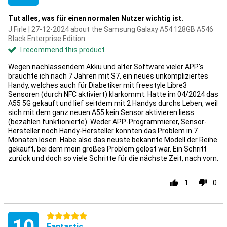
Tut alles, was für einen normalen Nutzer wichtig ist.
J.Firle | 27-12-2024 about the Samsung Galaxy A54 128GB A546
Black Enterprise Edition
I recommend this product
Wegen nachlassendem Akku und alter Software vieler APP's
brauchte ich nach 7 Jahren mit S7, ein neues unkompliziertes
Handy, welches auch für Diabetiker mit freestyle Libre3
Sensoren (durch NFC aktiviert) klarkommt. Hatte im 04/2024 das
A55 5G gekauft und lief seitdem mit 2 Handys durchs Leben, weil
sich mit dem ganz neuen A55 kein Sensor aktivieren liess
(bezahlen funktionierte). Weder APP-Programmierer, Sensor-
Hersteller noch Handy-Hersteller konnten das Problem in 7
Monaten lösen. Habe also das neuste bekannte Modell der Reihe
gekauft, bei dem mein großes Problem gelöst war. Ein Schritt
zurück und doch so viele Schritte für die nächste Zeit, nach vorn.
1
0
5 stars
Fantastic