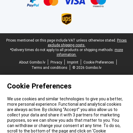
Legal footer
Prices mentioned on this page include VAT unless otherwise stated.
Prices
exclude shipping costs.
*Delivery times do not apply to all products or shipping methods:
more
information.
About Gomibo.lv
Privacy
Imprint
Cookie Preferences
Terms and conditions
© 2026 Gomibo.lv
Cookie Preferences
We use cookies and similar technologies to give you a better,
more personal experience. Functional and analytical cookies
are always active. By clicking “Accept” you also allow us to
collect your data and share it with 3 partners for marketing
purposes, so we can show you ads that matter to you. You
can withdraw or change your consent at any time. To do so,
scroll to the bottom of the page and click on ‘Cookie