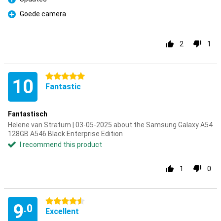
Pro
Goede camera
Pro
2
1
5 stars
10
Fantastic
Fantastisch
Helene van Stratum | 03-05-2025 about the Samsung Galaxy A54
128GB A546 Black Enterprise Edition
I recommend this product
1
0
4.5 stars
9
.0
Excellent