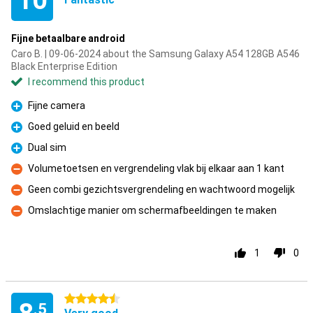
10
Fijne betaalbare android
Caro B. | 09-06-2024 about the Samsung Galaxy A54 128GB A546
Black Enterprise Edition
I recommend this product
Fijne camera
Pro
Goed geluid en beeld
Pro
Dual sim
Pro
Volumetoetsen en vergrendeling vlak bij elkaar aan 1 kant
Con
Geen combi gezichtsvergrendeling en wachtwoord mogelijk
Con
Omslachtige manier om schermafbeeldingen te maken
Con
1
0
4.5 stars
.5