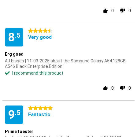
0
0
4.5 stars
8
.5
Very good
Erg goed
AJ Eisses | 11-03-2025 about the Samsung Galaxy A54 128GB
A546 Black Enterprise Edition
I recommend this product
0
0
5 stars
9
.5
Fantastic
Prima toestel