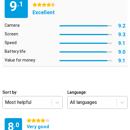
9
.1
4.5 stars
Excellent
9.2
Camera:
9.3
Screen:
9.1
Speed:
9.0
Battery life:
9.1
Value for money:
Sort by:
Language:
Most helpful
All languages
4 stars
8
.0
Very good