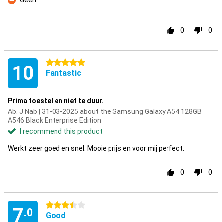
Geen
Con
0
0
5 stars
10
Fantastic
Prima toestel en niet te duur.
Ab. J Nab | 31-03-2025 about the Samsung Galaxy A54 128GB
A546 Black Enterprise Edition
I recommend this product
Werkt zeer goed en snel. Mooie prijs en voor mij perfect.
0
0
3.5 stars
7
.0
Good