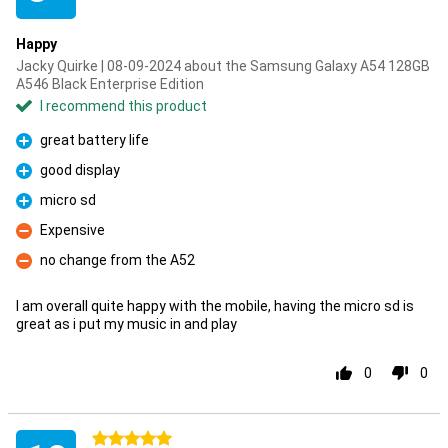
Happy
Jacky Quirke | 08-09-2024 about the Samsung Galaxy A54 128GB
A546 Black Enterprise Edition
I recommend this product
great battery life
Pro
good display
Pro
micro sd
Pro
Expensive
Con
no change from the A52
Con
I am overall quite happy with the mobile, having the micro sd is
great as i put my music in and play
0
0
5 stars