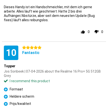
Dieses Handy ist ein Handschmeichler, mit dem ich gerne
arbeite. Alles läuft wie geschmiert. Hatte 2 bis drei
Aufhänger/Abstürze, aber seit dem neuesten Update (Bug
fixes) läuft alles reibungslos.
0
0
5 stars
10
Fantastic
Topper
Jos Sonbeek | 07-04-2026 about the Realme 16 Pro+ 5G 512GB
Grey
I recommend this product
Formaat
Pro
Heldere scherm
Pro
Prijs/kwaliteit
Pro