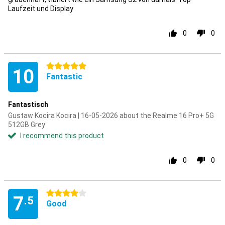
Laufzeit und Display
0
0
5 stars
10
Fantastic
Fantastisch
Gustaw Kocira Kocira | 16-05-2026 about the Realme 16 Pro+ 5G
512GB Grey
I recommend this product
0
0
4 stars
7
.5
Good