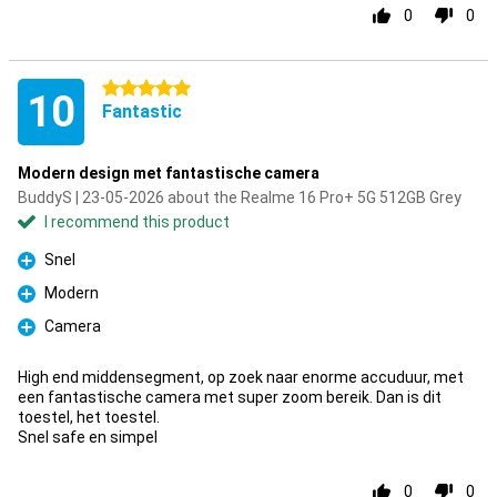
0
0
5 stars
10
Fantastic
Modern design met fantastische camera
BuddyS | 23-05-2026 about the Realme 16 Pro+ 5G 512GB Grey
I recommend this product
Snel
Pro
Modern
Pro
Camera
Pro
High end middensegment, op zoek naar enorme accuduur, met
een fantastische camera met super zoom bereik. Dan is dit
toestel, het toestel.
Snel safe en simpel
0
0