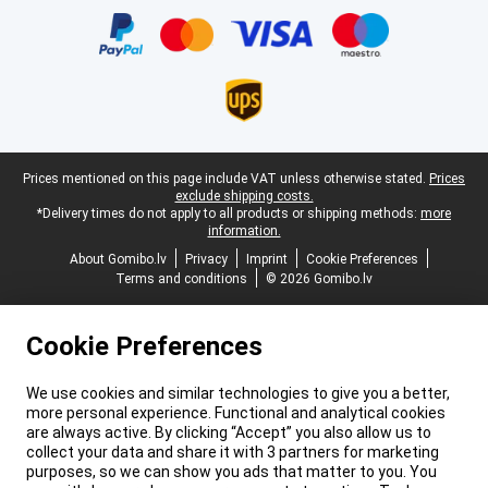
Legal footer
Prices mentioned on this page include VAT unless otherwise stated.
Prices
exclude shipping costs.
*Delivery times do not apply to all products or shipping methods:
more
information.
About Gomibo.lv
Privacy
Imprint
Cookie Preferences
Terms and conditions
© 2026 Gomibo.lv
Cookie Preferences
We use cookies and similar technologies to give you a better,
more personal experience. Functional and analytical cookies
are always active. By clicking “Accept” you also allow us to
collect your data and share it with 3 partners for marketing
purposes, so we can show you ads that matter to you. You