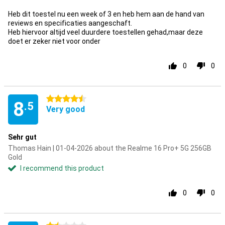
Heb dit toestel nu een week of 3 en heb hem aan de hand van
reviews en specificaties aangeschaft.
Heb hiervoor altijd veel duurdere toestellen gehad,maar deze
doet er zeker niet voor onder
0
0
4.5 stars
8
.5
Very good
Sehr gut
Thomas Hain | 01-04-2026 about the Realme 16 Pro+ 5G 256GB
Gold
I recommend this product
0
0