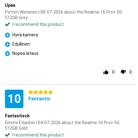
Upea
Petteri Watanen | 08-07-2026 about the Realme 16 Pro+ 5G
512GB Grey
I recommend this product
Hyvä kamera
Pro
Edullinen
Pro
Nopea lataus
Pro
0
0
5 stars
10
Fantastic
Fantastisch
Dmitrii Evlashin | 04-07-2026 about the Realme 16 Pro+ 5G
512GB Gold
I recommend this product