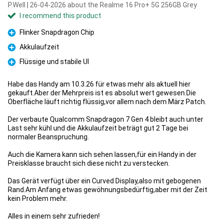
P.Well | 26-04-2026 about the Realme 16 Pro+ 5G 256GB Grey
I recommend this product
Flinker Snapdragon Chip
Pro
Akkulaufzeit
Pro
Flüssige und stabile UI
Pro
Habe das Handy am 10.3.26 für etwas mehr als aktuell hier
gekauft.Aber der Mehrpreis ist es absolut wert gewesen.Die
Oberfläche läuft richtig flüssig,vor allem nach dem März Patch.
Der verbaute Qualcomm Snapdragon 7 Gen 4 bleibt auch unter
Last sehr kühl und die Akkulaufzeit beträgt gut 2 Tage bei
normaler Beanspruchung.
Auch die Kamera kann sich sehen lassen,für ein Handy in der
Preisklasse braucht sich diese nicht zu verstecken.
Das Gerät verfügt über ein Curved Display,also mit gebogenen
Rand.Am Anfang etwas gewöhnungsbedürftig,aber mit der Zeit
kein Problem mehr.
Alles in einem sehr zufrieden!