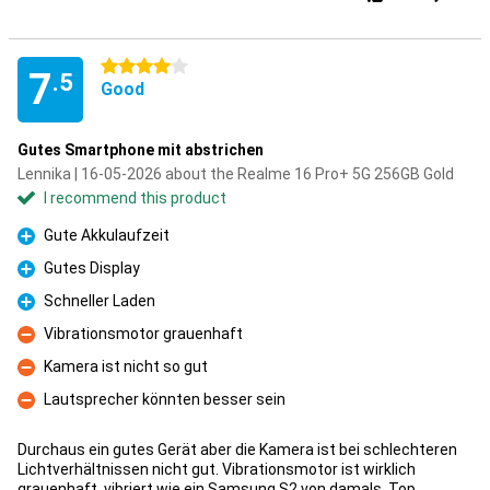
4 stars
7
.5
Good
Gutes Smartphone mit abstrichen
Lennika | 16-05-2026 about the Realme 16 Pro+ 5G 256GB Gold
I recommend this product
Gute Akkulaufzeit
Pro
Gutes Display
Pro
Schneller Laden
Pro
Vibrationsmotor grauenhaft
Con
Kamera ist nicht so gut
Con
Lautsprecher könnten besser sein
Con
Durchaus ein gutes Gerät aber die Kamera ist bei schlechteren
Lichtverhältnissen nicht gut. Vibrationsmotor ist wirklich
grauenhaft, vibriert wie ein Samsung S2 von damals. Top