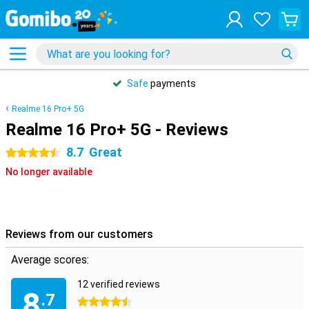
Safe
payments
Realme 16 Pro+ 5G
Realme 16 Pro+ 5G - Reviews
8.7
Great
4.5 stars
No longer available
Reviews from our customers
Average scores:
12 verified reviews
8
.7
4.5 stars