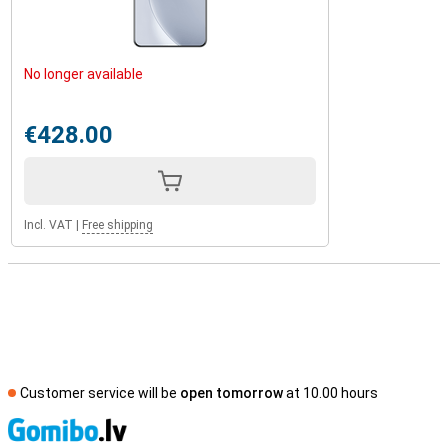
No longer available
€428.00
Incl. VAT
|
Free shipping
Customer service will be
open tomorrow
at 10.00 hours
S