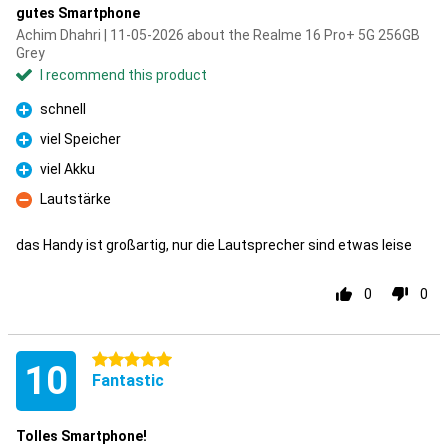
gutes Smartphone
Achim Dhahri | 11-05-2026 about the Realme 16 Pro+ 5G 256GB
Grey
I recommend this product
schnell
Pro
viel Speicher
Pro
viel Akku
Pro
Lautstärke
Con
das Handy ist großartig, nur die Lautsprecher sind etwas leise
0
0
5 stars
10
Fantastic
Tolles Smartphone!