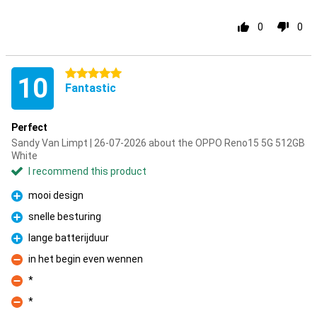
0
0
5 stars
10
Fantastic
Perfect
Sandy Van Limpt | 26-07-2026 about the OPPO Reno15 5G 512GB
White
I recommend this product
mooi design
Pro
snelle besturing
Pro
lange batterijduur
Pro
in het begin even wennen
Con
*
Con
*
Con