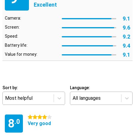
Excellent
9.1
Camera:
9.6
Screen:
9.2
Speed:
9.4
Battery life:
9.1
Value for money:
Sort by:
Language:
Most helpful
All languages
4 stars
8
.0
Very good