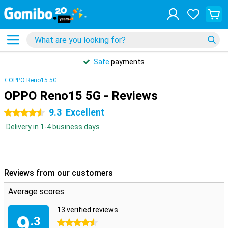
Safe
payments
OPPO Reno15 5G
OPPO Reno15 5G - Reviews
9.3
Excellent
4.5 stars
Delivery in 1-4 business days
Reviews from our customers
Average scores:
13 verified reviews
9
.3
4.5 stars