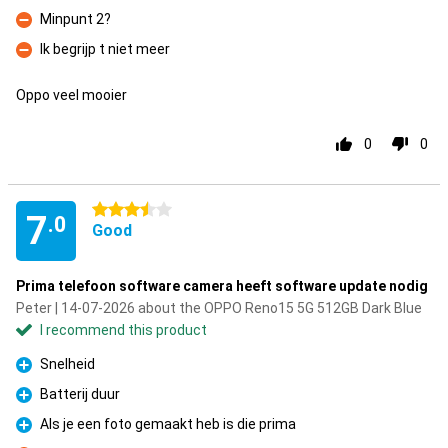
Con
Minpunt 2?
Con
Ik begrijp t niet meer
Con
Oppo veel mooier
0
0
3.5 stars
7
.0
Good
Prima telefoon software camera heeft software update nodig
Peter | 14-07-2026 about the OPPO Reno15 5G 512GB Dark Blue
I recommend this product
Snelheid
Pro
Batterij duur
Pro
Als je een foto gemaakt heb is die prima
Pro