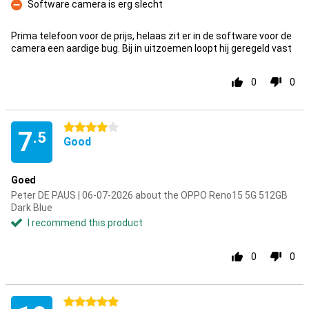
Software camera is erg slecht
Con
Prima telefoon voor de prijs, helaas zit er in de software voor de
camera een aardige bug. Bij in uitzoemen loopt hij geregeld vast
0
0
4 stars
7
.5
Good
Goed
Peter DE PAUS | 06-07-2026 about the OPPO Reno15 5G 512GB
Dark Blue
I recommend this product
0
0
5 stars