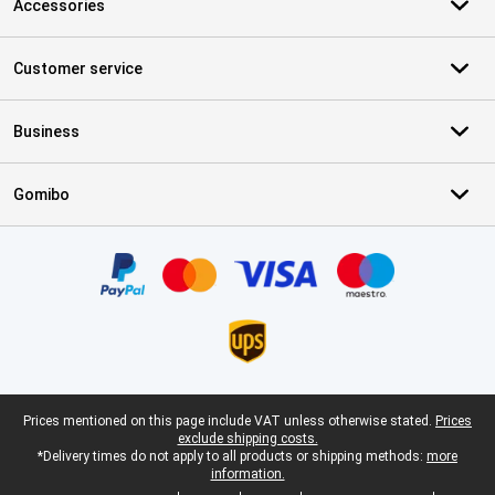
Accessories
Customer service
Business
Gomibo
Certificates, payment methods, delivery service partners
Legal footer
Prices mentioned on this page include VAT unless otherwise stated.
Prices
exclude shipping costs.
*Delivery times do not apply to all products or shipping methods:
more
information.