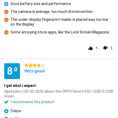
Good battery size and performance.
Pro
The camera is average, too much AI intervention.
Con
The under-display fingerprint reader is placed way too low
on the display.
Con
Some annoying stock apps, like the Lock Screen Magazine...
Con
1
1
4 stars
8
.0
Very good
I get what i expect.
Aljoša Bec | 05-03-2026 about the OPPO Reno14 5G 12GB/512GB
Green
I recommend this product
Colour
Pro