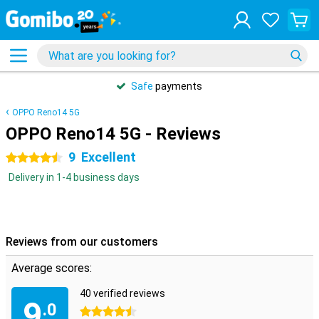
Safe
payments
OPPO Reno14 5G
OPPO Reno14 5G - Reviews
9
Excellent
4.5 stars
Delivery in 1-4 business days
Reviews from our customers
Average scores:
40 verified reviews
9
.0
4.5 stars