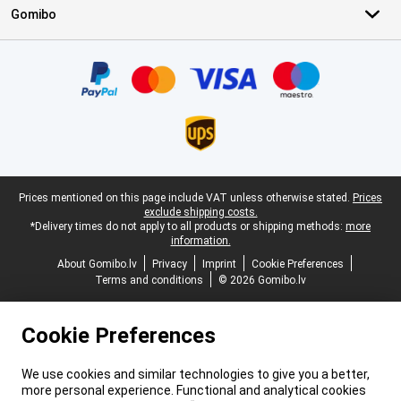
Gomibo
Certificates, payment methods, delivery service partners
Legal footer
Prices mentioned on this page include VAT unless otherwise stated.
Prices
exclude shipping costs.
*Delivery times do not apply to all products or shipping methods:
more
information.
About Gomibo.lv
Privacy
Imprint
Cookie Preferences
Terms and conditions
© 2026 Gomibo.lv
Cookie Preferences
We use cookies and similar technologies to give you a better,
more personal experience. Functional and analytical cookies