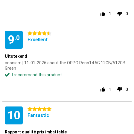
1
0
4.5 stars
9
.0
Excellent
Uitstekend
anoniem | 11-01-2026 about the OPPO Reno14 5G 12GB/512GB
Green
I recommend this product
1
0
5 stars
10
Fantastic
Rapport qualité prix imbattable