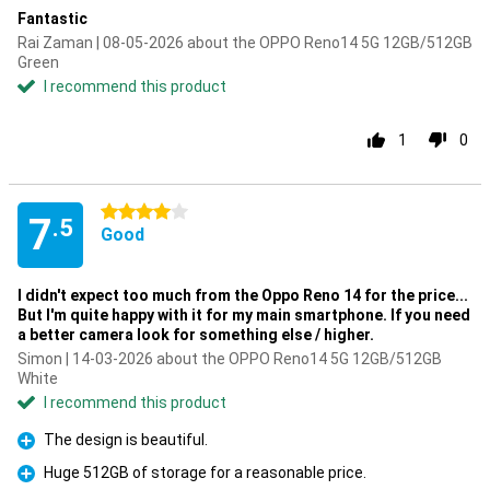
Fantastic
Rai Zaman | 08-05-2026 about the OPPO Reno14 5G 12GB/512GB
Green
I recommend this product
1
0
4 stars
7
.5
Good
I didn't expect too much from the Oppo Reno 14 for the price...
But I'm quite happy with it for my main smartphone. If you need
a better camera look for something else / higher.
Simon | 14-03-2026 about the OPPO Reno14 5G 12GB/512GB
White
I recommend this product
The design is beautiful.
Pro
Huge 512GB of storage for a reasonable price.
Pro