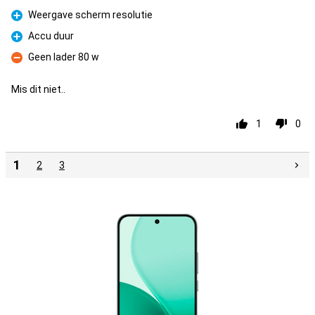
Pro
Weergave scherm resolutie
Pro
Accu duur
Pro
Geen lader 80 w
Con
Mis dit niet..
1
0
1
2
3