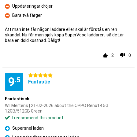
Con
Uppdateringar dröjer
Con
Bara två färger
Con
Att man inte får någon laddare eller skal är förstås en ren
skandal. Nu får man själv köpa SuperVooc laddaren, så det.är
bara en dold kostnad. Dåligt!
2
0
5 stars
9
.5
Fantastic
Fantastisch
Wil Mertens | 21-02-2026 about the OPPO Reno14 5G
12GB/512GB Green
I recommend this product
Supersnel laden.
Pro