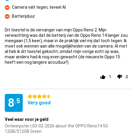
Pro
Camera valt tegen, teveel AI
Con
Batterijduur
Con
Dit toestel is de vervanger van mijn Oppo Reno 2. Mijn
verwachting was dat de batterij van de Oppo Reno 14 langer zou
meegaan (1,5 keer), maar in de praktijk viel mij dat toch tegen. Ik
moet ook wennen aan alle mogelijkheden van de camera. Al met
al heb ik dit toestel gekocht, omdat mijn vorige echt op was,
maar anders had ik nog even gewacht (de nieuwste Oppo 15
heeft een nog langere accuduur!).
1
0
4.5 stars
8
.5
Very good
Veel waar voor je geld
Ontwerpster | 03-02-2026 about the OPPO Reno14 5G
12GB/512GB Green