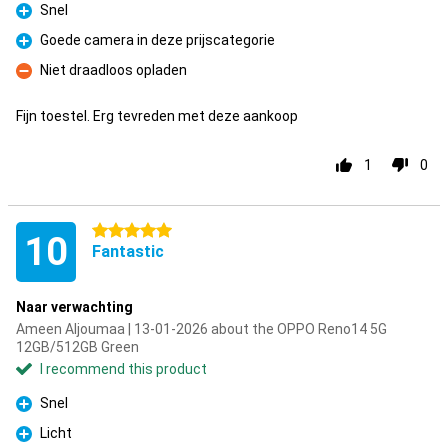
Snel
Pro
Goede camera in deze prijscategorie
Pro
Niet draadloos opladen
Con
Fijn toestel. Erg tevreden met deze aankoop
1
0
5 stars
10
Fantastic
Naar verwachting
Ameen Aljoumaa | 13-01-2026 about the OPPO Reno14 5G
12GB/512GB Green
I recommend this product
Snel
Pro
Licht
Pro