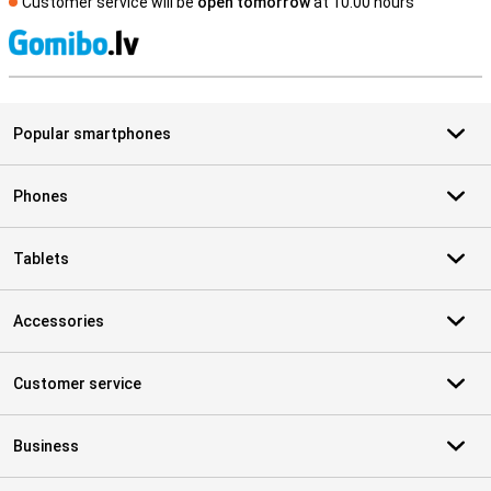
Customer service will be
open tomorrow
at 10.00 hours
S
Popular smartphones
Phones
Tablets
Accessories
Customer service
Business