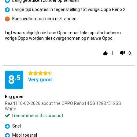
Lang gebruiken zonder op te laden
Pro
Lange tijd updates in tegenstelling tot vorige Oppo Reno 2
Pro
Kan invullicht camera niet vinden
Con
Ligt waarschijnlijk niet aan Oppo maar links op startscherm
vorige Oppo worden niet overgenomen op nieuwe Oppo.
1
0
4.5 stars
8
.5
Very good
Erg goed
Pearl | 10-02-2026 about the OPPO Reno14 5G 12GB/512GB
White
I recommend this product
Snel
Pro
Mooi toestel