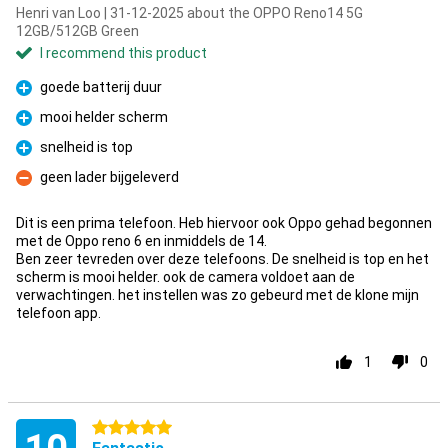
Henri van Loo | 31-12-2025 about the OPPO Reno14 5G
12GB/512GB Green
I recommend this product
goede batterij duur
Pro
mooi helder scherm
Pro
snelheid is top
Pro
geen lader bijgeleverd
Con
Dit is een prima telefoon. Heb hiervoor ook Oppo gehad begonnen
met de Oppo reno 6 en inmiddels de 14.
Ben zeer tevreden over deze telefoons. De snelheid is top en het
scherm is mooi helder. ook de camera voldoet aan de
verwachtingen. het instellen was zo gebeurd met de klone mijn
telefoon app.
1
0
5 stars