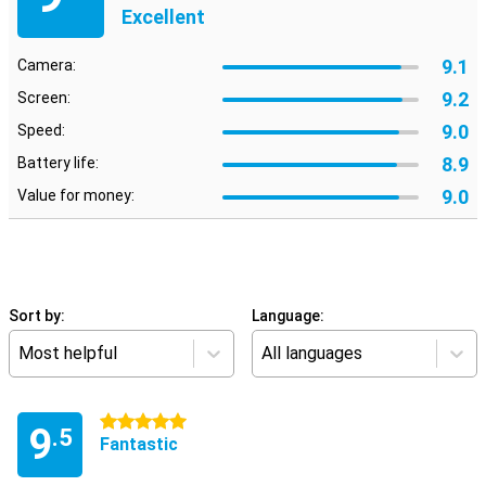
Excellent
9.1
Camera:
9.2
Screen:
9.0
Speed:
8.9
Battery life:
9.0
Value for money:
Sort by:
Language:
Most helpful
All languages
5 stars
9
.5
Fantastic