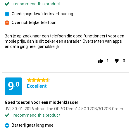
I recommend this product
Goede prijs-kwaliteitsverhouding
Pro
Overzichtelijke telefoon
Con
Ben je op zoek naar een telefoon die goed functioneert voor een
mooie prijs, dan is dit zeker een aanrader. Overzetten van apps
en data ging heel gemakkelijk.
1
0
4.5 stars
9
.0
Excellent
Goed toestel voor een middenklasser
JV | 30-01-2026 about the OPPO Reno14 5G 12GB/512GB Green
I recommend this product
Batterij gaat lang mee
Pro