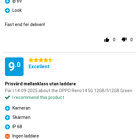
Ip 69
Pro
Look
Pro
Fast end fer deliveri!
0
0
4.5 stars
9
.0
Excellent
Prisvärd mellanklass utan laddare
Pär | 14-09-2025 about the OPPO Reno14 5G 12GB/512GB Green
I recommend this product
Kameran
Pro
Skärmen
Pro
IP 68
Pro
Ingen laddare