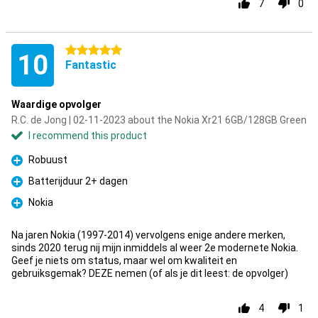
7
0
5 stars
10
Fantastic
Waardige opvolger
R.C. de Jong | 02-11-2023 about the Nokia Xr21 6GB/128GB Green
I recommend this product
Robuust
Pro
Batterijduur 2+ dagen
Pro
Nokia
Pro
Na jaren Nokia (1997-2014) vervolgens enige andere merken,
sinds 2020 terug nij mijn inmiddels al weer 2e modernete Nokia.
Geef je niets om status, maar wel om kwaliteit en
gebruiksgemak? DEZE nemen (of als je dit leest: de opvolger)
4
1