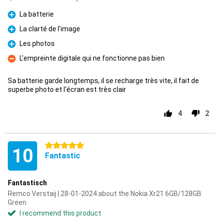
La batterie
Pro
La clarté de l'image
Pro
Les photos
Pro
L'empreinte digitale qui ne fonctionne pas bien
Con
Sa batterie garde longtemps, il se recharge très vite, il fait de
superbe photo et l'écran est très clair
4
2
5 stars
10
Fantastic
Fantastisch
Remco Verstaij | 28-01-2024 about the Nokia Xr21 6GB/128GB
Green
I recommend this product