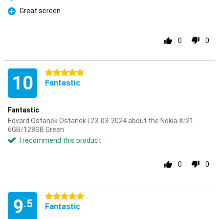
Pro
Great screen
Pro
0
0
5 stars
10
Fantastic
Fantastic
Edvard Ostanek Ostanek | 23-03-2024 about the Nokia Xr21
6GB/128GB Green
I recommend this product
0
0
5 stars
9
.5
Fantastic