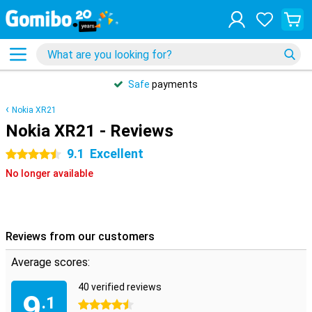
Safe
payments
Nokia XR21
Nokia XR21 - Reviews
9.1
Excellent
4.5 stars
No longer available
Reviews from our customers
Average scores:
40 verified reviews
9
.1
4.5 stars