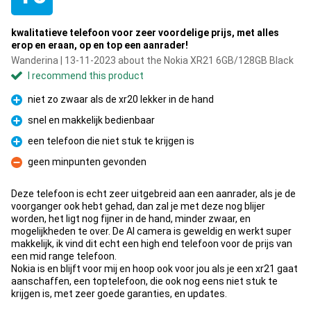
kwalitatieve telefoon voor zeer voordelige prijs, met alles
erop en eraan, op en top een aanrader!
Wanderina | 13-11-2023 about the Nokia XR21 6GB/128GB Black
I recommend this product
niet zo zwaar als de xr20 lekker in de hand
Pro
snel en makkelijk bedienbaar
Pro
een telefoon die niet stuk te krijgen is
Pro
geen minpunten gevonden
Con
Deze telefoon is echt zeer uitgebreid aan een aanrader, als je de
voorganger ook hebt gehad, dan zal je met deze nog blijer
worden, het ligt nog fijner in de hand, minder zwaar, en
mogelijkheden te over. De AI camera is geweldig en werkt super
makkelijk, ik vind dit echt een high end telefoon voor de prijs van
een mid range telefoon.
Nokia is en blijft voor mij en hoop ook voor jou als je een xr21 gaat
aanschaffen, een toptelefoon, die ook nog eens niet stuk te
krijgen is, met zeer goede garanties, en updates.