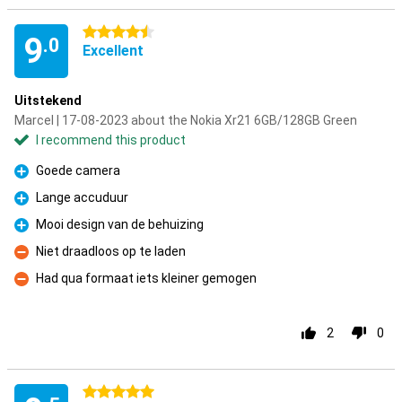
4.5 stars
9
.0
Excellent
Uitstekend
Marcel | 17-08-2023 about the Nokia Xr21 6GB/128GB Green
I recommend this product
Goede camera
Pro
Lange accuduur
Pro
Mooi design van de behuizing
Pro
Niet draadloos op te laden
Con
Had qua formaat iets kleiner gemogen
Con
2
0
5 stars