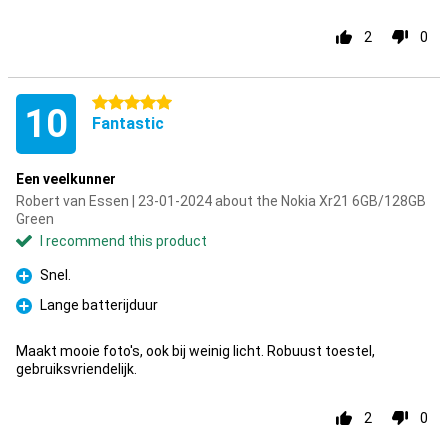
2
0
5 stars
10
Fantastic
Een veelkunner
Robert van Essen | 23-01-2024 about the Nokia Xr21 6GB/128GB
Green
I recommend this product
Snel.
Pro
Lange batterijduur
Pro
Maakt mooie foto's, ook bij weinig licht. Robuust toestel,
gebruiksvriendelijk.
2
0