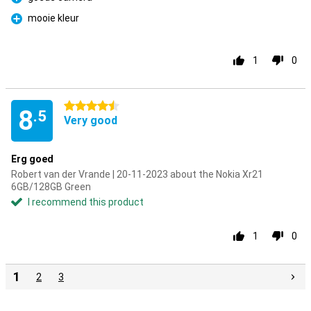
Pro
mooie kleur
Pro
1
0
4.5 stars
8
.5
Very good
Erg goed
Robert van der Vrande | 20-11-2023 about the Nokia Xr21
6GB/128GB Green
I recommend this product
1
0
1
2
3