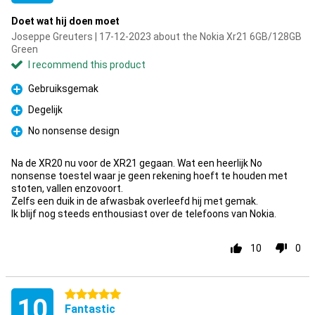
Doet wat hij doen moet
Joseppe Greuters | 17-12-2023 about the Nokia Xr21 6GB/128GB
Green
I recommend this product
Gebruiksgemak
Pro
Degelijk
Pro
No nonsense design
Pro
Na de XR20 nu voor de XR21 gegaan. Wat een heerlijk No
nonsense toestel waar je geen rekening hoeft te houden met
stoten, vallen enzovoort.
Zelfs een duik in de afwasbak overleefd hij met gemak.
Ik blijf nog steeds enthousiast over de telefoons van Nokia.
10
0
5 stars
10
Fantastic