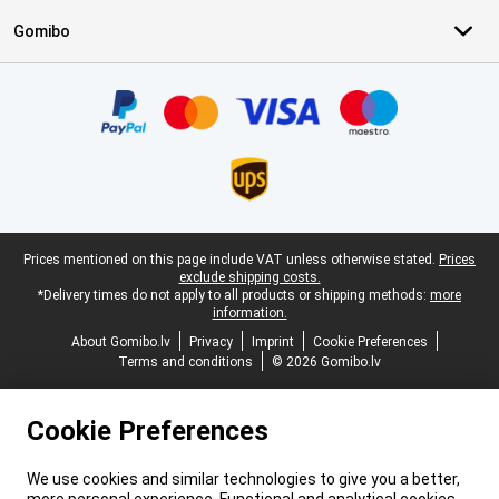
Gomibo
Certificates, payment methods, delivery service partners
Legal footer
Prices mentioned on this page include VAT unless otherwise stated.
Prices
exclude shipping costs.
*Delivery times do not apply to all products or shipping methods:
more
information.
About Gomibo.lv
Privacy
Imprint
Cookie Preferences
Terms and conditions
© 2026 Gomibo.lv
Cookie Preferences
We use cookies and similar technologies to give you a better,