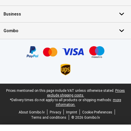
Business
Gomibo
Certificates, payment methods, delivery service partners
Legal footer
Prices mentioned on this page include VAT unless otherwise stated.
Prices
exclude shipping costs.
*Delivery times do not apply to all products or shipping methods:
more
information.
About Gomibo.lv
Privacy
Imprint
Cookie Preferences
Terms and conditions
© 2026 Gomibo.lv