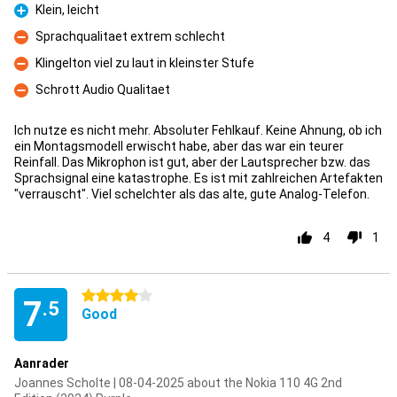
Klein, leicht
Pro
Sprachqualitaet extrem schlecht
Con
Klingelton viel zu laut in kleinster Stufe
Con
Schrott Audio Qualitaet
Con
Ich nutze es nicht mehr. Absoluter Fehlkauf. Keine Ahnung, ob ich
ein Montagsmodell erwischt habe, aber das war ein teurer
Reinfall. Das Mikrophon ist gut, aber der Lautsprecher bzw. das
Sprachsignal eine katastrophe. Es ist mit zahlreichen Artefakten
"verrauscht". Viel schelchter als das alte, gute Analog-Telefon.
4
1
4 stars
7
.5
Good
Aanrader
Joannes Scholte | 08-04-2025 about the Nokia 110 4G 2nd