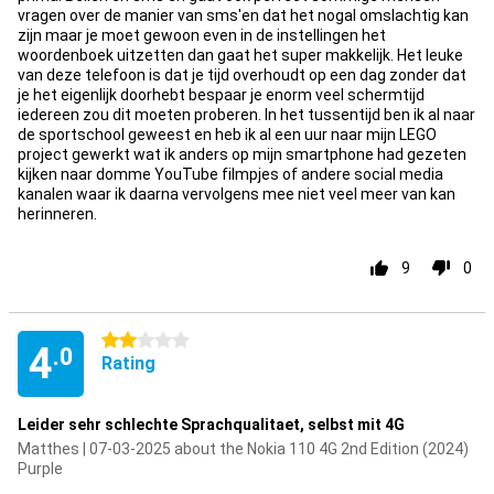
vragen over de manier van sms'en dat het nogal omslachtig kan
zijn maar je moet gewoon even in de instellingen het
woordenboek uitzetten dan gaat het super makkelijk. Het leuke
van deze telefoon is dat je tijd overhoudt op een dag zonder dat
je het eigenlijk doorhebt bespaar je enorm veel schermtijd
iedereen zou dit moeten proberen. In het tussentijd ben ik al naar
de sportschool geweest en heb ik al een uur naar mijn LEGO
project gewerkt wat ik anders op mijn smartphone had gezeten
kijken naar domme YouTube filmpjes of andere social media
kanalen waar ik daarna vervolgens mee niet veel meer van kan
herinneren.
9
0
2 stars
4
.0
Rating
Leider sehr schlechte Sprachqualitaet, selbst mit 4G
Matthes | 07-03-2025 about the Nokia 110 4G 2nd Edition (2024)
Purple