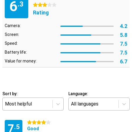
6
.3
3 stars
Rating
4.2
Camera:
5.8
Screen:
7.5
Speed:
7.5
Battery life:
6.7
Value for money:
Sort by:
Language:
Most helpful
All languages
4 stars
7
.5
Good