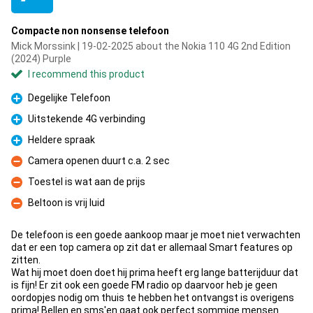
Compacte non nonsense telefoon
Mick Morssink | 19-02-2025 about the Nokia 110 4G 2nd Edition
(2024) Purple
I recommend this product
Degelijke Telefoon
Pro
Uitstekende 4G verbinding
Pro
Heldere spraak
Pro
Camera openen duurt c.a. 2 sec
Con
Toestel is wat aan de prijs
Con
Beltoon is vrij luid
Con
De telefoon is een goede aankoop maar je moet niet verwachten
dat er een top camera op zit dat er allemaal Smart features op
zitten.
Wat hij moet doen doet hij prima heeft erg lange batterijduur dat
is fijn! Er zit ook een goede FM radio op daarvoor heb je geen
oordopjes nodig om thuis te hebben het ontvangst is overigens
prima! Bellen en sms'en gaat ook perfect sommige mensen