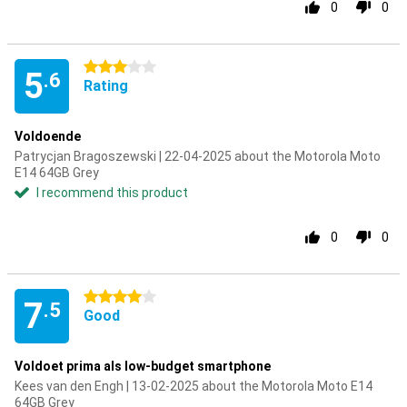
0
0
3 stars
5
.6
Rating
Voldoende
Patrycjan Bragoszewski | 22-04-2025 about the Motorola Moto
E14 64GB Grey
I recommend this product
0
0
4 stars
7
.5
Good
Voldoet prima als low-budget smartphone
Kees van den Engh | 13-02-2025 about the Motorola Moto E14
64GB Grey