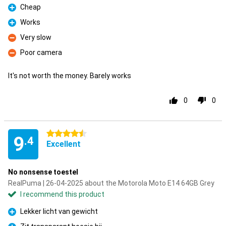
Cheap
Pro
Works
Pro
Very slow
Con
Poor camera
Con
It's not worth the money. Barely works
0
0
4.5 stars
9
.4
Excellent
No nonsense toestel
RealPuma | 26-04-2025 about the Motorola Moto E14 64GB Grey
I recommend this product
Lekker licht van gewicht
Pro