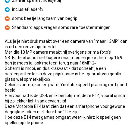
Zit transparant hoesje bij
Pro
inclusief lader👍
Pro
soms beetje langzaam van begrip
Con
Standaard apps vragen soms rare toestemmingen
Con
ALs je je niet druk maakt over een camera van "maar 13MP" dan
is dit een reuze fijn toestel
Met die 13 MP camera maakt hij overigens prima foto's
NB. Bij telefoons met hogere resoluties en je zet hem op 16:9
ben je meestal ook meteen terug naar 16MP 🥳
Scherm is mooi, en dus krasvast / dat scheelt je een
screenprotector. In deze prijsklasse is het gebruik van gorilla
glass wel opmerkelijk👍
Geluid is prima, kan erg hard! Youtube speelt prachtig met goed
beeld
Hiervoor had ik de G24, en ik ben blij met deze E14, vooral omdat
hij zo lekker licht van gewicht is!
Deze Motorola E14 laat zien dat een smartphone voor gewone
dagelijkse taken niet duur hoeft te zijn
Hoe deze E14 met games omgaat weet ik niet; ik speel geen
spellen op de phone