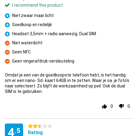
I recommend this product
Niet zwaar maar licht
Pro
Goedkoop en redelijk
Pro
Headset 3,5mm + radio aanwezig. Dual SIM.
Pro
Niet waterdicht
Con
Geen NFC
Con
Geen vingerafdruk-versleuteling
Con
Omdat je een van de goedkoopste telefoon hebt, is het handig
om er een nano- Sd- kaart 64GB in te zetten. Waar je oa. je foto's
naar selecteert. Zo blijft de werkzaamheid op peil. Ook de dual
SIM is te gebruiken.
0
0
2.5 stars
4
.5
Rating