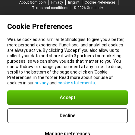
About Gomibo.lv
Privacy
Imprint
Cookie Preferences
Terms and conditions
© 2026 Gomibo.lv
Cookie Preferences
We use cookies and similar technologies to give you a better,
more personal experience. Functional and analytical cookies
are always active. By clicking “Accept” you also allow us to
collect your data and share it with 3 partners for marketing
purposes, so we can show you ads that matter to you. You
can withdraw or change your consent at any time. To do so,
scroll to the bottom of the page and click on ‘Cookie
Preferences’ in the footer. Read more about our use of
cookies in our
privacy
and
cookie statements
.
Accept
Decline
Manage preferences