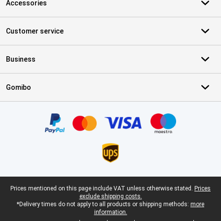
Accessories
Customer service
Business
Gomibo
Certificates, payment methods, delivery service partners
Legal footer
Prices mentioned on this page include VAT unless otherwise stated.
Prices
exclude shipping costs.
*Delivery times do not apply to all products or shipping methods:
more
information.