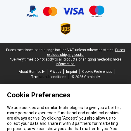
Certificates, payment methods, delivery service partners
Legal footer
Prices mentioned on this page include VAT unless otherwise stated.
Prices
exclude shipping costs.
*Delivery times do not apply to all products or shipping methods:
more
information.
About Gomibo.lv
Privacy
Imprint
Cookie Preferences
Terms and conditions
© 2026 Gomibo.lv
Cookie Preferences
We use cookies and similar technologies to give you a better,
more personal experience. Functional and analytical cookies
are always active. By clicking “Accept” you also allow us to
collect your data and share it with 3 partners for marketing
purposes, so we can show you ads that matter to you. You