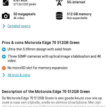
6.67 inch
5G-internet
2712x1220 pixels
50 megapixels
512 GB memory
4k video
Non-expandable
Detailed specs
Pros & cons Motorola Edge 70 512GB Green
Ultra-thin 5.99mm design with solid finish
Pro
Three 50MP cameras with optical image stabilisation and 4K
video
Pro
No microSD slot for memory expansion
Con
All pros & cons
Description of the Motorola Edge 70 512GB Green
De Motorola Edge 70 512GB Groen is een goede keuze voor wie op
zoek is naar een stijlvolle, snelle en slimme smartphone. Met zijn
ultradunne ontwerp van 5,99 mm ligt hij licht in de hand, maar levert