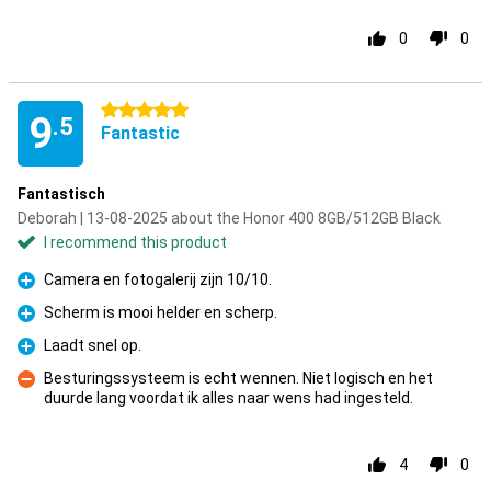
0
0
5 stars
9
.5
Fantastic
Fantastisch
Deborah | 13-08-2025 about the Honor 400 8GB/512GB Black
I recommend this product
Camera en fotogalerij zijn 10/10.
Pro
Scherm is mooi helder en scherp.
Pro
Laadt snel op.
Pro
Besturingssysteem is echt wennen. Niet logisch en het
duurde lang voordat ik alles naar wens had ingesteld.
Con
4
0