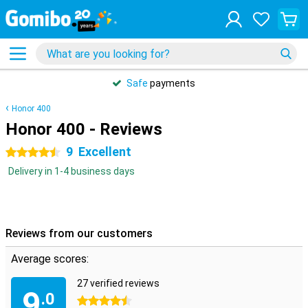
Safe
payments
Honor 400
Honor 400 - Reviews
9
Excellent
4.5 stars
Delivery in 1-4 business days
Reviews from our customers
Average scores:
27 verified reviews
9
.0
4.5 stars