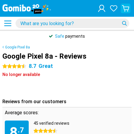
Safe
payments
Google Pixel 8a
Google Pixel 8a - Reviews
8.7
Great
4.5 stars
No longer available
Reviews from our customers
Average scores:
45 verified reviews
8
.7
4.5 stars