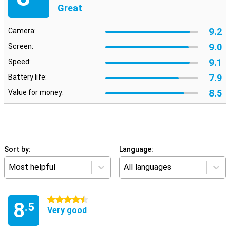
Great
9.2
Camera:
9.0
Screen:
9.1
Speed:
7.9
Battery life:
8.5
Value for money:
Sort by:
Language:
Most helpful
All languages
4.5 stars
8
.5
Very good