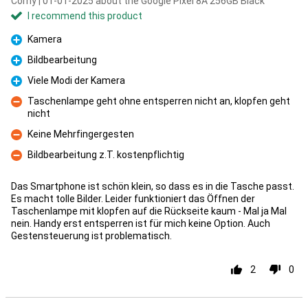
Corny | 01-01-2025 about the Google Pixel 8A 256GB Black
I recommend this product
Kamera
Pro
Bildbearbeitung
Pro
Viele Modi der Kamera
Pro
Taschenlampe geht ohne entsperren nicht an, klopfen geht
nicht
Con
Keine Mehrfingergesten
Con
Bildbearbeitung z.T. kostenpflichtig
Con
Das Smartphone ist schön klein, so dass es in die Tasche passt.
Es macht tolle Bilder. Leider funktioniert das Öffnen der
Taschenlampe mit klopfen auf die Rückseite kaum - Mal ja Mal
nein. Handy erst entsperren ist für mich keine Option. Auch
Gestensteuerung ist problematisch.
2
0