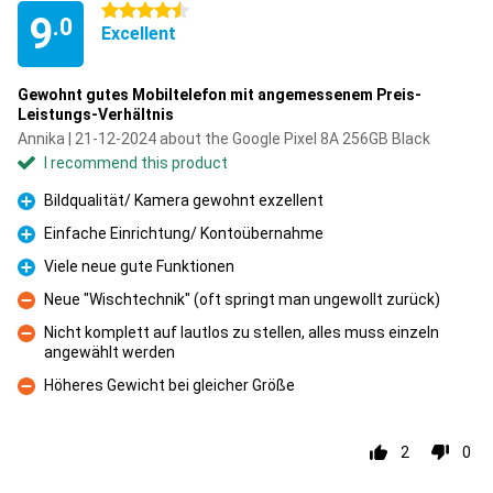
4.5 stars
9
.0
Excellent
Gewohnt gutes Mobiltelefon mit angemessenem Preis-
Leistungs-Verhältnis
Annika | 21-12-2024 about the Google Pixel 8A 256GB Black
I recommend this product
Bildqualität/ Kamera gewohnt exzellent
Pro
Einfache Einrichtung/ Kontoübernahme
Pro
Viele neue gute Funktionen
Pro
Neue "Wischtechnik" (oft springt man ungewollt zurück)
Con
Nicht komplett auf lautlos zu stellen, alles muss einzeln
angewählt werden
Con
Höheres Gewicht bei gleicher Größe
Con
2
0