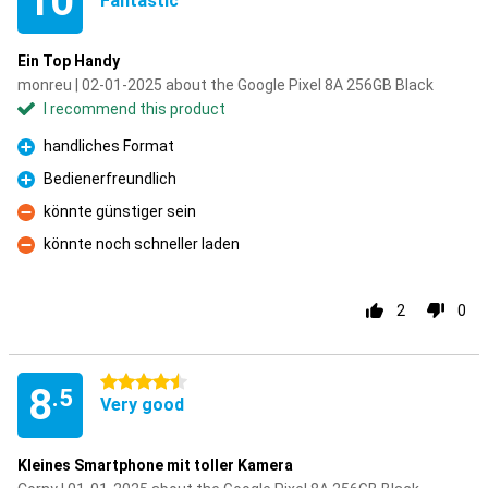
10
Fantastic
Ein Top Handy
monreu | 02-01-2025 about the Google Pixel 8A 256GB Black
I recommend this product
handliches Format
Pro
Bedienerfreundlich
Pro
könnte günstiger sein
Con
könnte noch schneller laden
Con
2
0
4.5 stars
8
.5
Very good
Kleines Smartphone mit toller Kamera