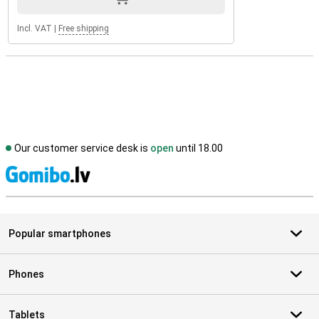
Incl. VAT
|
Free shipping
Our customer service desk is
open
until 18.00
S
Popular smartphones
Phones
Tablets