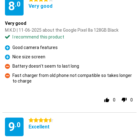
8
.0
Very good
Very good
M.K.D | 11-06-2025 about the Google Pixel 8a 128GB Black
I recommend this product
Good camera features
Pro
Nice size screen
Pro
Battery doesn't seem to last long
Con
Fast charger from old phone not compatible so takes longer
to charge
Con
0
0
4.5 stars
9
.0
Excellent