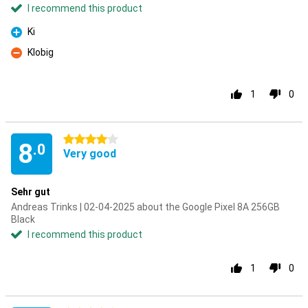
I recommend this product
Ki
Pro
Klobig
Con
1
0
4 stars
8
.0
Very good
Sehr gut
Andreas Trinks | 02-04-2025 about the Google Pixel 8A 256GB
Black
I recommend this product
1
0