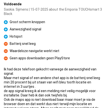
Voldoende
Saskia. Sijmens | 15-07-2025 about the Emporia TOUCHsmart 3
Black
Groot scherm knoppen
Pro
Aanwezigheid signal
Pro
Hotspot
Pro
Batterij snel leeg
Con
Waardeloze navigatie werkt niet
Con
Geen apps downloaden geen PlayStore
Con
Ik had deze telefoon gekocht vanwege de aanwezigheid van
signal.
Maar met signal of een andere chat app is de batterij snel leeg
min 20 procent bij uit staan van wifi bleu tooth locatie en
internet in 3 uurtjes .
de app signal kreeg ik al een melding niet veilig mogelijk voor
installatie. Daar heb ik dan ook twijfels bij.
Ook de maps app is niet download baar maar moet je via de
browser doen en dat werkt dus niet terwijl mijn locatie en