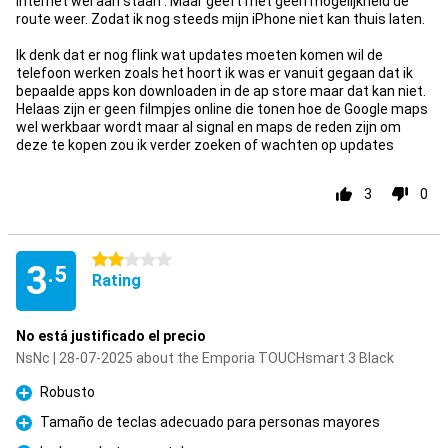
internet wel aan staan . Maar geeft met geen mogelijkheid de
route weer. Zodat ik nog steeds mijn iPhone niet kan thuis laten.
Ik denk dat er nog flink wat updates moeten komen wil de
telefoon werken zoals het hoort ik was er vanuit gegaan dat ik
bepaalde apps kon downloaden in de ap store maar dat kan niet.
Helaas zijn er geen filmpjes online die tonen hoe de Google maps
wel werkbaar wordt maar al signal en maps de reden zijn om
deze te kopen zou ik verder zoeken of wachten op updates
3
0
2 stars
3
.5
Rating
No está justificado el precio
NsNc | 28-07-2025 about the Emporia TOUCHsmart 3 Black
Robusto
Pro
Tamaño de teclas adecuado para personas mayores
Pro