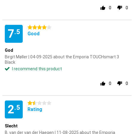
0
0
4 stars
7
.5
Good
God
Birgit Møller | 04-09-2025 about the Emporia TOUCHsmart 3
Black
I recommend this product
0
0
1.5 stars
2
.5
Rating
Slecht
B. van der van der Haegen | 11-08-2025 about the Emporia