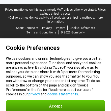
Legal footer
Prices mentioned on this page include VAT unless otherwise stated.
Prices
exclude shipping costs.
*Delivery times do not apply to all products or shipping methods:
more
information.
About Gomibo.lv
Privacy
Imprint
Cookie Preferences
Terms and conditions
© 2026 Gomibo.lv
Cookie Preferences
We use cookies and similar technologies to give you a better,
more personal experience. Functional and analytical cookies
are always active. By clicking “Accept” you also allow us to
collect your data and share it with 3 partners for marketing
purposes, so we can show you ads that matter to you. You
can withdraw or change your consent at any time. To do so,
scroll to the bottom of the page and click on ‘Cookie
Preferences’ in the footer. Read more about our use of
cookies in our
privacy
and
cookie statements
.
Accept