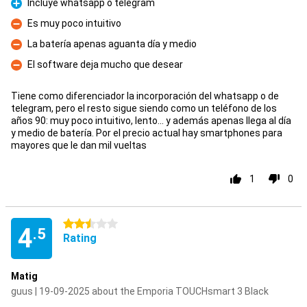
Incluye whatsapp o telegram
Pro
Es muy poco intuitivo
Con
La batería apenas aguanta día y medio
Con
El software deja mucho que desear
Con
Tiene como diferenciador la incorporación del whatsapp o de
telegram, pero el resto sigue siendo como un teléfono de los
años 90: muy poco intuitivo, lento... y además apenas llega al día
y medio de batería. Por el precio actual hay smartphones para
mayores que le dan mil vueltas
1
0
2.5 stars
4
.5
Rating
Matig
guus | 19-09-2025 about the Emporia TOUCHsmart 3 Black