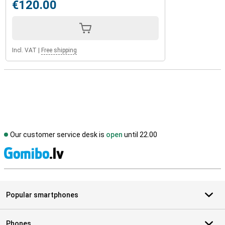
€120.00
Incl. VAT
|
Free shipping
Our customer service desk is
open
until 22.00
S
Popular smartphones
Phones