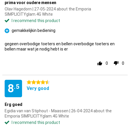
prima voor oudere mensen
Olav Hagedorn | 27-05-2024 about the Emporia
SIMPLICITYglam.4G White
I recommend this product
gemakkelijkin bediening
Pro
gegeen overbodige toeters en bellen overbodige toeters en
bellen maar wat je nodig hebt is er
0
0
4.5 stars
8
.5
Very good
Erg goed
Egidia van van Stiphout - Maassen | 26-04-2024 about the
Emporia SIMPLICITYglam.4G White
I recommend this product