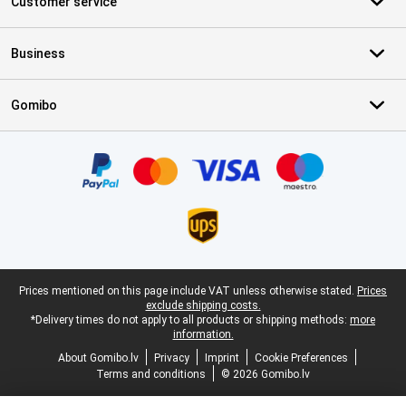
Customer service
Business
Gomibo
Certificates, payment methods, delivery service partners
Legal footer
Prices mentioned on this page include VAT unless otherwise stated.
Prices
exclude shipping costs.
*Delivery times do not apply to all products or shipping methods:
more
information.
About Gomibo.lv
Privacy
Imprint
Cookie Preferences
Terms and conditions
© 2026 Gomibo.lv