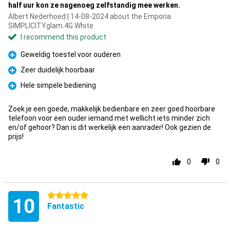
half uur kon ze nagenoeg zelfstandig mee werken.
Albert Nederhoed | 14-08-2024 about the Emporia
SIMPLICITYglam.4G White
I recommend this product
Geweldig toestel voor ouderen
Pro
Zeer duidelijk hoorbaar
Pro
Hele simpele bediening
Pro
Zoek je een goede, makkelijk bedienbare en zeer goed hoorbare
telefoon voor een ouder iemand met wellicht iets minder zich
en/of gehoor? Dan is dit werkelijk een aanrader! Ook gezien de
prijs!
0
0
5 stars
10
Fantastic