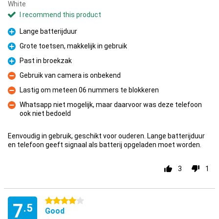
White
I recommend this product
Lange batterijduur
Pro
Grote toetsen, makkelijk in gebruik
Pro
Past in broekzak
Pro
Gebruik van camera is onbekend
Con
Lastig om meteen 06 nummers te blokkeren
Con
Whatsapp niet mogelijk, maar daarvoor was deze telefoon
ook niet bedoeld
Con
Eenvoudig in gebruik, geschikt voor ouderen. Lange batterijduur
en telefoon geeft signaal als batterij opgeladen moet worden.
3
1
4 stars
7
.5
Good