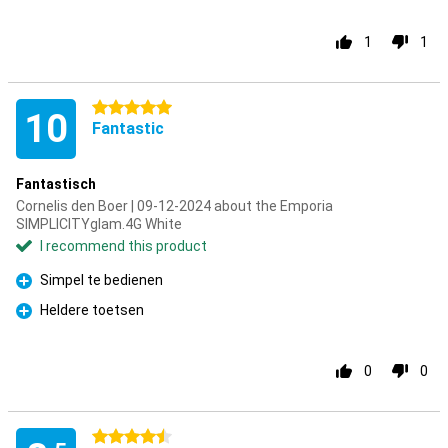
1
1
5 stars
10
Fantastic
Fantastisch
Cornelis den Boer | 09-12-2024 about the Emporia
SIMPLICITYglam.4G White
I recommend this product
Simpel te bedienen
Pro
Heldere toetsen
Pro
0
0
4.5 stars