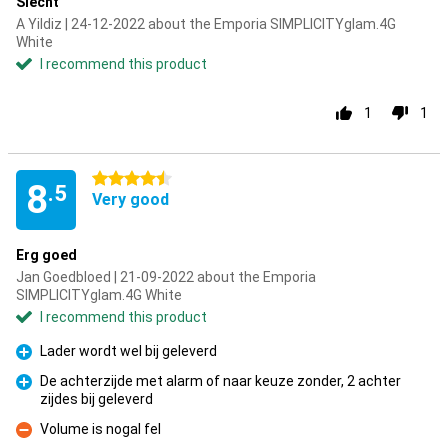
Slecht
A Yildiz | 24-12-2022 about the Emporia SIMPLICITYglam.4G
White
I recommend this product
1
1
4.5 stars
8
.5
Very good
Erg goed
Jan Goedbloed | 21-09-2022 about the Emporia
SIMPLICITYglam.4G White
I recommend this product
Lader wordt wel bij geleverd
Pro
De achterzijde met alarm of naar keuze zonder, 2 achter
zijdes bij geleverd
Pro
Volume is nogal fel
Con