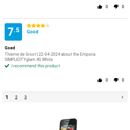
0
0
4 stars
7
.5
Good
Goed
Thieme de Groot | 22-04-2024 about the Emporia
SIMPLICITYglam.4G White
I recommend this product
0
0
1
2
3