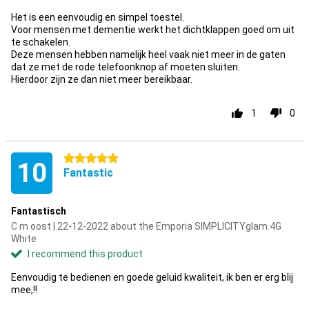
Het is een eenvoudig en simpel toestel.
Voor mensen met dementie werkt het dichtklappen goed om uit
te schakelen.
Deze mensen hebben namelijk heel vaak niet meer in de gaten
dat ze met de rode telefoonknop af moeten sluiten.
Hierdoor zijn ze dan niet meer bereikbaar.
1
0
5 stars
10
Fantastic
Fantastisch
C m oost | 22-12-2022 about the Emporia SIMPLICITYglam.4G
White
I recommend this product
Eenvoudig te bedienen en goede geluid kwaliteit, ik ben er erg blij
mee,!!