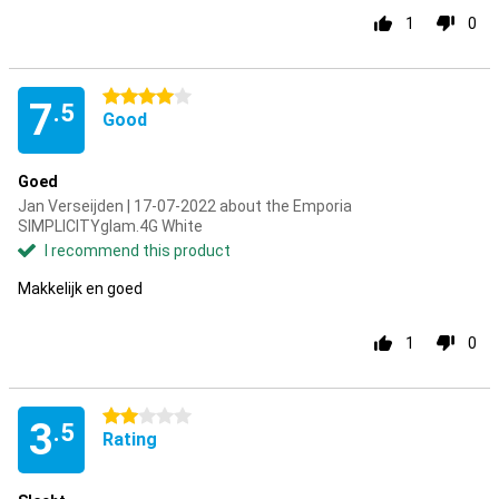
1
0
4 stars
7
.5
Good
Goed
Jan Verseijden | 17-07-2022 about the Emporia
SIMPLICITYglam.4G White
I recommend this product
Makkelijk en goed
1
0
2 stars
3
.5
Rating