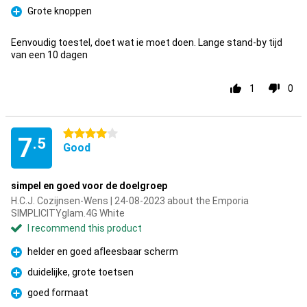
Grote knoppen
Pro
Eenvoudig toestel, doet wat ie moet doen. Lange stand-by tijd
van een 10 dagen
1
0
4 stars
7
.5
Good
simpel en goed voor de doelgroep
H.C.J. Cozijnsen-Wens | 24-08-2023 about the Emporia
SIMPLICITYglam.4G White
I recommend this product
helder en goed afleesbaar scherm
Pro
duidelijke, grote toetsen
Pro
goed formaat
Pro