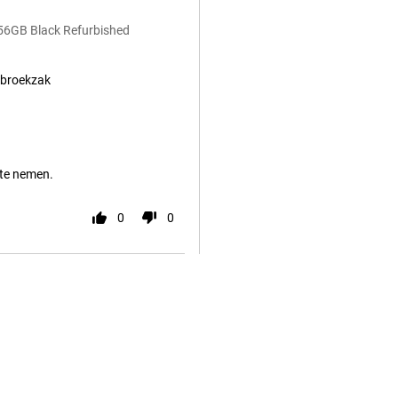
256GB Black Refurbished
e broekzak
 te nemen.
0
0