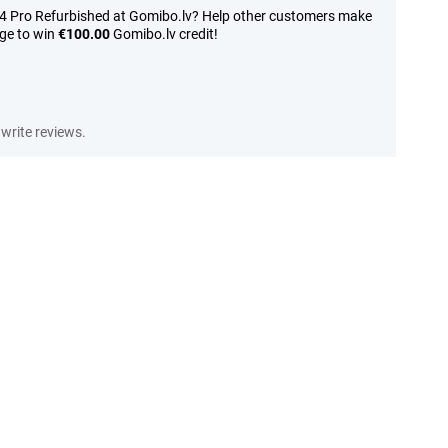
14 Pro Refurbished at Gomibo.lv? Help other customers make
nge to win
€100.00
Gomibo.lv credit!
write reviews.