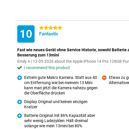
5 stars
10
Fantastic
Fast wie neues Gerät ohne Service Historie, sowohl Batterie
Besserung zum 13mini
Emily A | 12-05-2026 about the Apple iPhone 14 Pro 128GB Pur
I recommend this product
Extrem gute Makro Kamera. Statt aus 40
Etwas zu gr
cm Entfernung wie bei meinem 13 Mini
Alternative
Con
kann man jetzt die Kamera nahezu gegen
Pro
die Oberfläche drücken
Display Original und keinen einzigen
Kratzer
Pro
Batterie Original mit 86% Kapazität aber
sehr wenig Ladezyklen: Hält dreimal
Pro
solange wie mein 13mini bei 80%