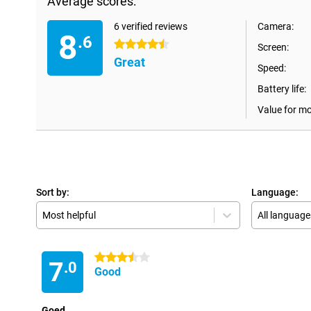
Average scores:
6 verified reviews
Camera:
8
.6
4.5 stars
Screen:
Great
Speed:
Battery life:
Value for m
Sort by:
Language:
Most helpful
All language
3.5 stars
7
.0
Good
Goed