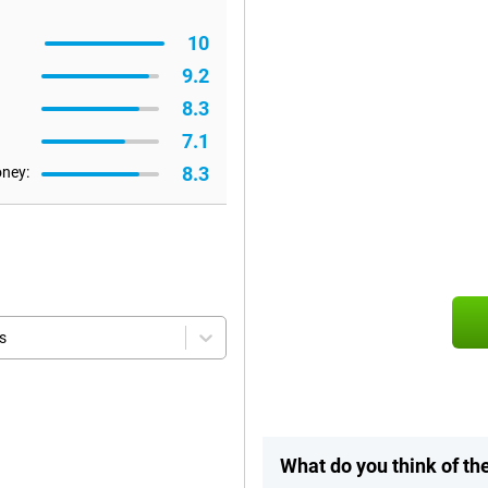
10
9.2
8.3
7.1
8.3
oney:
s
What do you think of t