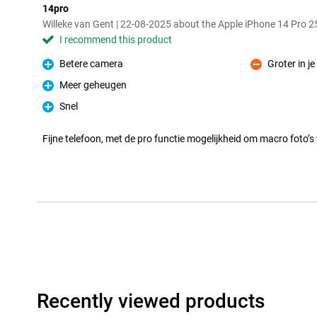
14pro
Willeke van Gent | 22-08-2025 about the Apple iPhone 14 Pro 
I recommend this product
Betere camera
Groter in j
Pro
Con
Meer geheugen
Pro
Snel
Pro
Fijne telefoon, met de pro functie mogelijkheid om macro foto’s
Recently viewed products