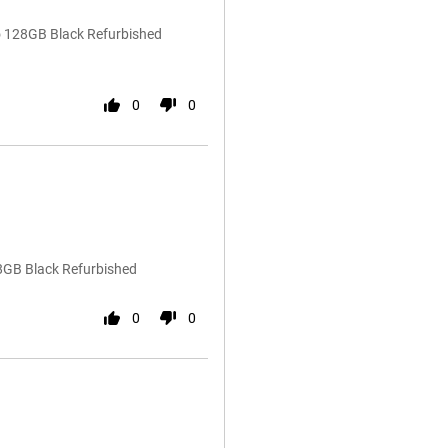
o 128GB Black Refurbished
0
0
8GB Black Refurbished
0
0