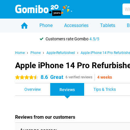
Phone
Accessories
Tablets
B
Customers rate Gomibo
4.5/5
Home
Phone
Apple-Refurbished
Apple iPhone 14 Pro Refurbish
Apple iPhone 14 Pro Refurbish
8.6
Great
4 weeks
4.5 stars
6 verified reviews
Overview
Tips & Tricks
Reviews
Reviews from our customers