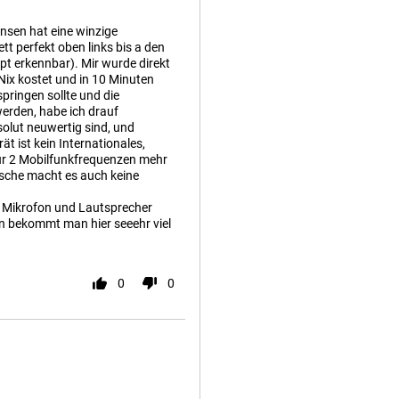
nsen hat eine winzige
t perfekt oben links bis a den
t erkennbar). Mir wurde direkt
ix kostet und in 10 Minuten
pringen sollte und die
werden, habe ich drauf
solut neuwertig sind, und
 ist kein Internationales,
nur 2 Mobilfunkfrequenzen mehr
ische macht es auch keine
m Mikrofon und Lautsprecher
en bekommt man hier seeehr viel
0
0