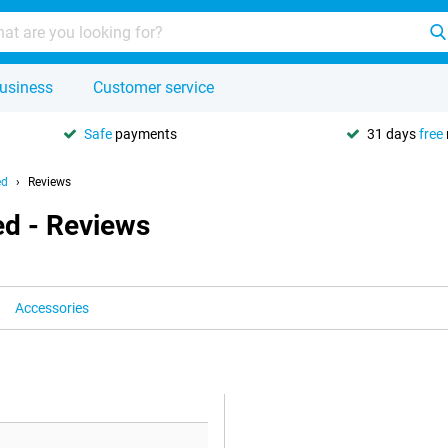
usiness
Customer service
Safe
payments
31 days
free
ed
Reviews
ed - Reviews
Accessories