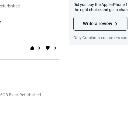
Did you buy the Apple iPhone 
Refurbished
the right choice and get a cha
r
Write a review
Only Gomibo.lv customers can 
0
0
256GB Black Refurbished