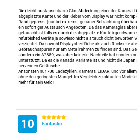
Die (leicht austauschbare) Glas Abdeckung einer der Kamera Li
abgeplatzte Kante und der Kleber vom Display war nicht komplet
Rand gepresst (nur bei extremst genauer Betrachtung überhaup
ein sofortiger Austausch Angeboten. Da das Kameraglas aber N
getauscht ist falls es durch die abgeplatzte Kante irgendwann s
refurbished Geräte ja sowieso nicht als tauch dicht beworben 
verzichtet. Da sowohl Displayoberfläche als auch Rückseite ab
Gebrauchsspuren nur am Metallrahmen zu finden sind. Das Gerät
sondern ein A2889, was aber keinerlei Nachteile hat sondern 
unterstützt. Da es die Kanada Variante ist und nicht die Japan
nervenden Geräusche.
Ansonsten nur 700 Ladezyklen, Kameras, LIDAR, und vor alle
ohne den geringsten Mangel. Im Vergleich zu aktuellen Modell
mehr für sein Geld!
5 stars
10
Fantastic