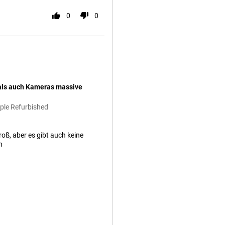
0
0
 als auch Kameras massive
ple Refurbished
oß, aber es gibt auch keine
n