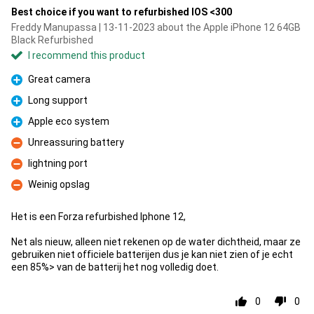
Best choice if you want to refurbished IOS <300
Freddy Manupassa | 13-11-2023 about the Apple iPhone 12 64GB
Black Refurbished
I recommend this product
Great camera
Pro
Long support
Pro
Apple eco system
Pro
Unreassuring battery
Con
lightning port
Con
Weinig opslag
Con
Het is een Forza refurbished Iphone 12,
Net als nieuw, alleen niet rekenen op de water dichtheid, maar ze
gebruiken niet officiele batterijen dus je kan niet zien of je echt
een 85%> van de batterij het nog volledig doet.
0
0