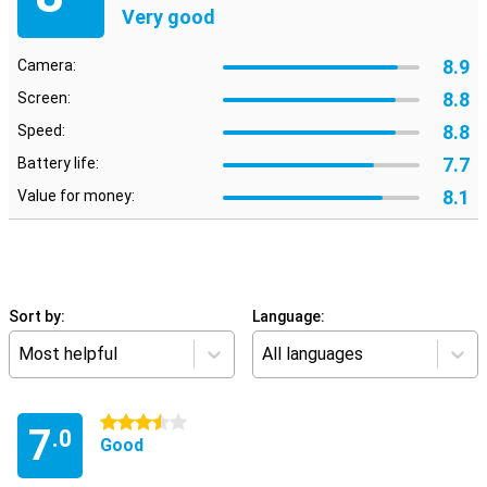
Very good
8.9
Camera:
8.8
Screen:
8.8
Speed:
7.7
Battery life:
8.1
Value for money:
Sort by:
Language:
Most helpful
All languages
3.5 stars
7
.0
Good