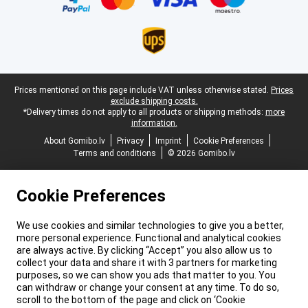
Legal footer
Prices mentioned on this page include VAT unless otherwise stated.
Prices
exclude shipping costs.
*Delivery times do not apply to all products or shipping methods:
more
information.
About Gomibo.lv
Privacy
Imprint
Cookie Preferences
Terms and conditions
© 2026 Gomibo.lv
Cookie Preferences
We use cookies and similar technologies to give you a better,
more personal experience. Functional and analytical cookies
are always active. By clicking “Accept” you also allow us to
collect your data and share it with 3 partners for marketing
purposes, so we can show you ads that matter to you. You
can withdraw or change your consent at any time. To do so,
scroll to the bottom of the page and click on ‘Cookie