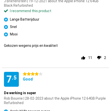
J Brietenstein | 19-12-2021 about the Apple iPhone 12 64GB
Black Refurbished
I recommend this product
Lange Batterijduur
Pro
Snel
Pro
Mooi
Pro
Gekozen wegens prijs en kwaliteit
11
2
4 stars
7
.5
Good
De werking is super
Rob Bouvrie | 28-02-2023 about the Apple iPhone 12 64GB Purple
Refurbished