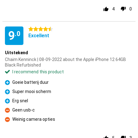
4
0
4.5 stars
9
.0
Excellent
Uitstekend
Chaim Kenninck | 08-09-2022 about the Apple iPhone 12 64GB
Black Refurbished
I recommend this product
Goeie batterij duur
Pro
Super mooi scherm
Pro
Erg snel
Pro
Geen usb-c
Con
Weinig camera opties
Con