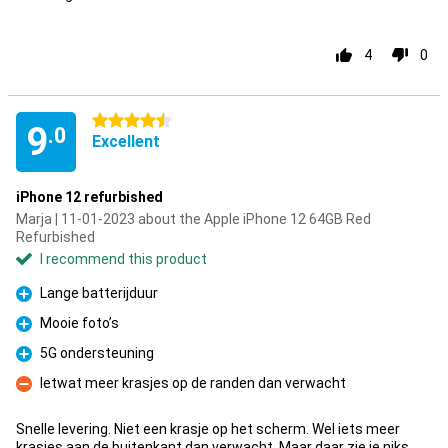
4
0
4.5 stars
9
.0
Excellent
iPhone 12 refurbished
Marja | 11-01-2023 about the Apple iPhone 12 64GB Red
Refurbished
I recommend this product
Lange batterijduur
Pro
Mooie foto’s
Pro
5G ondersteuning
Pro
Ietwat meer krasjes op de randen dan verwacht
Con
Snelle levering. Niet een krasje op het scherm. Wel iets meer
krasjes aan de buitenkant dan verwacht. Maar daar zie je niks