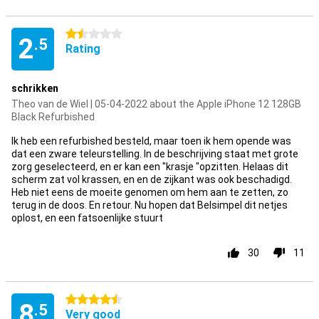
1.5 stars
2
.5
Rating
schrikken
Theo van de Wiel | 05-04-2022 about the Apple iPhone 12 128GB
Black Refurbished
Ik heb een refurbished besteld, maar toen ik hem opende was
dat een zware teleurstelling. In de beschrijving staat met grote
zorg geselecteerd, en er kan een "krasje "opzitten. Helaas dit
scherm zat vol krassen, en en de zijkant was ook beschadigd.
Heb niet eens de moeite genomen om hem aan te zetten, zo
terug in de doos. En retour. Nu hopen dat Belsimpel dit netjes
oplost, en een fatsoenlijke stuurt
30
11
4.5 stars
8
.5
Very good