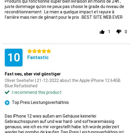
Produits qui fonctionne super bien livraison en moins de 24h ,
juste dommage qu’on ne peux pas choisir le grade du niveau de
reconditionnement . Le mien a quelque impact et rayure à
l’arrière mais rien de gênant pour le prix . BEST SITE WEB EVER
1
0
5 stars
10
Fantastic
Fast neu, aber viel günstiger
Oliver Seehafer | 21-12-2022 about the Apple iPhone 12 64GB
Blue Refurbished
I recommend this product
Top Preis Leistungsverhältnis
Pro
Das IPhone 12 wies außen am Gehäuse keinerlei
Gebrauchsspuren auf und war hard- und softwaremässig
genauso, wie ich es mir vorgestellt habe. Ich würde jederzeit
wieder bei gomibo.de kaufen. Das Preis Leistungsverhältnis ist