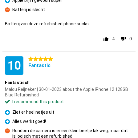
Apple blijft gewoon super
Pro
Batterij is slecht
Con
Batterij van deze refurbished phone sucks
4
0
5 stars
10
Fantastic
Fantastisch
Malou Reijneker | 30-01-2023 about the Apple iPhone 12 128GB
Blue Refurbished
I recommend this product
Ziet er heel netjes uit
Pro
Alles werkt goed!
Pro
Rondom de camera is er een klein beetje lak weg, maar dat
is logisch met een refurbished
Con