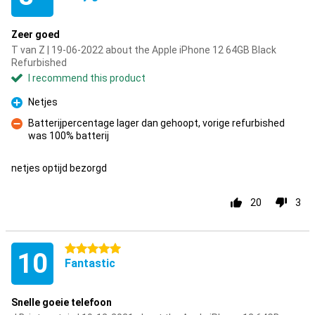
Zeer goed
T van Z | 19-06-2022 about the Apple iPhone 12 64GB Black
Refurbished
I recommend this product
Netjes
Pro
Batterijpercentage lager dan gehoopt, vorige refurbished
was 100% batterij
Con
netjes optijd bezorgd
20
3
5 stars
10
Fantastic
Snelle goeie telefoon