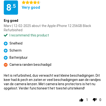
4.5 stars
8
.5
Very good
Erg goed
Marv | 12-02-2025 about the Apple iPhone 12 256GB Black
Refurbished
I recommend this product
Snelheid
Pro
Scherm
Pro
Batterijduur
Pro
Camera randen beschadigd
Con
Het is refurbished, dus verwacht wat kleine beschadigingen. Dit
keer had ik pech en zaten er veel beschadigingen aan de randjes
van de camera lenzen. Met camera lens protectors is het nu
opgelost. Verder functioneert het toestel uitstekend!
1
0