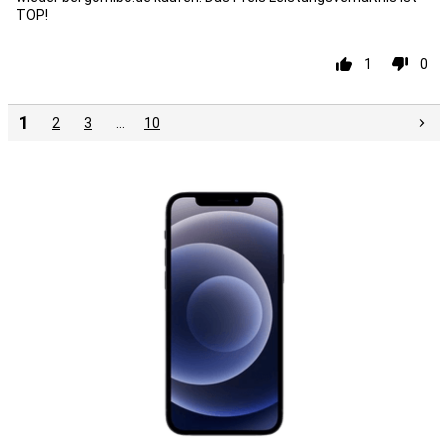
TOP!
1
0
1
2
3
…
10