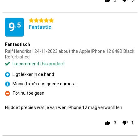
5
3
5 stars
9
.5
Fantastic
Fantastisch
Ralf Hendriks | 24-11-2023 about the Apple iPhone 12 64GB Black
Refurbished
I recommend this product
Ligt lekker in de hand
Pro
Mooie foto’s dus goede camera
Pro
Tot nu toe geen
Con
Hij doet precies wat je van wen iPhone 12 mag verwachten
3
1